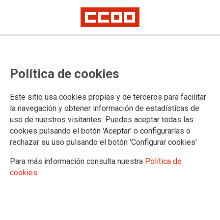
NOTA DE PRENSA ÁREA PÚBLICA
El Área Pública de CCOO y UGT
Política de cookies
Servicios Públicos retomarán las
movilizaciones ante los
Este sitio usa cookies propias y de terceros para facilitar
la navegación y obtener información de estadísticas de
incumplimientos de este Gobierno
uso de nuestros visitantes. Puedes aceptar todas las
cookies pulsando el botón 'Aceptar' o configurarlas o
con más de tres millones de
rechazar su uso pulsando el botón 'Configurar cookies'
empleadas y empleados públicos
Para más información consulta nuestra
Política de
cookies
Las movilizaciones se intensificarán hasta que el ministro de
Transformación Digital y Función Pública atienda los
compromisos adquiridos y las reivindicaciones en defensa de
los servicios públicos.