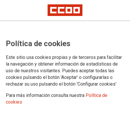
Blanca E. Montes, reelegida
Política de cookies
secretaria general de la FSS-CCOO
de Asturias
Este sitio usa cookies propias y de terceros para facilitar
la navegación y obtener información de estadísticas de
Blanca E. Montes ha sido reelegida secretaria general de FSS-CCOO de
uso de nuestros visitantes. Puedes aceptar todas las
Asturias en el XIII Congreso de esta federación del sindicato, celebrado
en Avilés
cookies pulsando el botón 'Aceptar' o configurarlas o
rechazar su uso pulsando el botón 'Configurar cookies'
Blanca ha contado con el respaldo del 100 % de las
delegadas y delegados asistentes al Congreso en
Para más información consulta nuestra
Política de
representación de los cerca de 4000 afiliados y afiliadas de la
cookies
FSS-CCOO en Asturias.
20/02/2025.