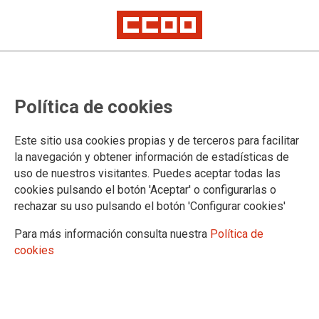
URGENCIAS
Centenares de profesionales de
Política de cookies
urgencias extrahospitalarias del
SAS se movilizan por la mejora de
Este sitio usa cookies propias y de terceros para facilitar
la navegación y obtener información de estadísticas de
sus condiciones laborales
uso de nuestros visitantes. Puedes aceptar todas las
cookies pulsando el botón 'Aceptar' o configurarlas o
rechazar su uso pulsando el botón 'Configurar cookies'
La Federación de Sanidad y Sectores Sociosanitarios de
CCOO de Andalucía (FSS-CCOO Andalucía) subraya el
Para más información consulta nuestra
Política de
amplio respaldo de los profesionales de las urgencias
cookies
extrahospitalarias del Servicio Andaluz de Salud (SAS) a la
concentración de hoy en Sevilla en protesta por sus
condiciones de trabajo y ante la paralización de la Mesa de
Urgencias. Esta organización sindical vuelve a reclamar a la