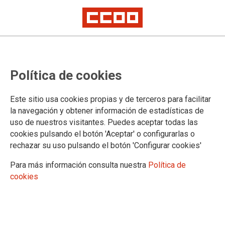
Empleadas del hogar
CCOO celebra el reconocimiento
Política de cookies
del derecho al desempleo de las
empleadas del hogar
Este sitio usa cookies propias y de terceros para facilitar
la navegación y obtener información de estadísticas de
uso de nuestros visitantes. Puedes aceptar todas las
CCOO de Andalucía reconoce la necesidad de equiparar las condiciones
de laborales y de seguridad social de las personas trabajadoras del
cookies pulsando el botón 'Aceptar' o configurarlas o
hogar, una reivindicación histórica del sindicato.
rechazar su uso pulsando el botón 'Configurar cookies'
Con la publicación de la norma realizada en el día de ayer por el Consejo
de Ministros, se salda una deuda histórica con miles de mujeres
Para más información consulta nuestra
Política de
trabajadoras del hogar en Andalucía, un total de 41.000 mujeres
cotizantes.
cookies
07/09/2022.
TEMAS
Igualdad
Empleo/Derechos y condiciones laborales