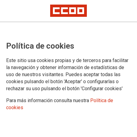
Política de cookies
Este sitio usa cookies propias y de terceros para facilitar
2023-05-15
la navegación y obtener información de estadísticas de
CCOO agradece el trabajo
uso de nuestros visitantes. Puedes aceptar todas las
conjunto realizado durante seis
cookies pulsando el botón 'Aceptar' o configurarlas o
rechazar su uso pulsando el botón 'Configurar cookies'
años por el delegado del Frente
Para más información consulta nuestra
Política de
Polisario en Castilla y León
cookies
Mohamed Labat Mustafá será sustituido por Abdalahe Hamad
Jlil su homólogo en La Rioja