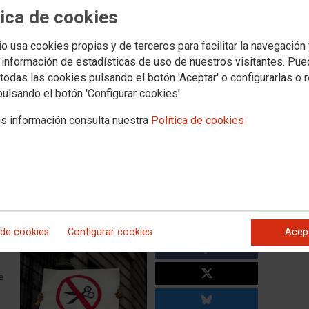
tica de cookies
FACEB
 el Gobierno andaluz impone
io usa cookies propias y de terceros para facilitar la navegación
TWITTE
l al personal de la sanidad
 información de estadísticas de uso de nuestros visitantes. Pu
todas las cookies pulsando el botón 'Aceptar' o configurarlas o 
pulsando el botón 'Configurar cookies'
s información consulta nuestra
Política de cookies
a sanidad pública debe cobrar la segunda parte de su
rrespondiente al año 2023. Sin embargo, la Federación de
 CCOO de Andalucía (FSS-CCOO Andalucía) tiene constancia
del 12% sobre las cantidades asignadas en función del
zación sindical exige a la Junta de Andalucía que dé
sanidad a participar en las movilizaciones convocadas por
toda la población a acudir masivamente a las mismas.
 de cookies
Configurar cookies
Acep
e