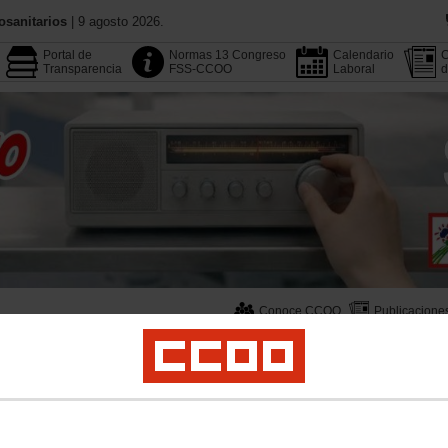
osanitarios
| 9 agosto 2026.
Portal de
Normas 13 Congreso
Calendario
C
Transparencia
FSS-CCOO
Laboral
d
Conoce CCOO
Publicacione
Multimedia
Buscador
Área Pública
Empleo
Profesionales
Salud Laboral
Formación
Juventud