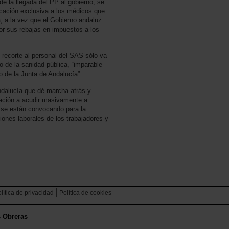
e la llegada del PP al gobierno, se
icación exclusiva a los médicos que
, a la vez que el Gobierno andaluz
or sus rebajas en impuestos a los
ecorte al personal del SAS sólo va
o de la sanidad pública, “imparable
o de la Junta de Andalucía”.
dalucía que dé marcha atrás y
blación a acudir masivamente a
e se están convocando para la
iones laborales de los trabajadores y
lítica de privacidad
Política de cookies
s Obreras