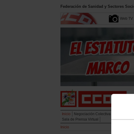
Federación de Sanidad y Sectores Soci
Web TV
Inicio
Negociación Colectiva
Campañas
Sala de Prensa Virtual
Inicio