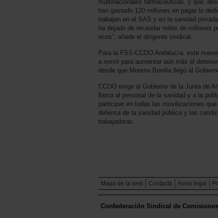
multinacionales farmacéuticas, y que, desd
han gastado 120 millones en pagar la ded
trabajan en el SAS y en la sanidad privada
ha dejado de recaudar miles de millones p
ricos”, añade el dirigente sindical.
Para la FSS-CCOO Andalucía, este nuevo r
a servir para aumentar aún más el deterior
desde que Moreno Bonilla llegó al Gobiern
CCOO exige al Gobierno de la Junta de An
llama al personal de la sanidad y a la po
participar en todas las movilizaciones qu
defensa de la sanidad pública y las condic
trabajadoras.
Mapa de la web
Contacta
Aviso legal
Po
Confederación Sindical de Comisione