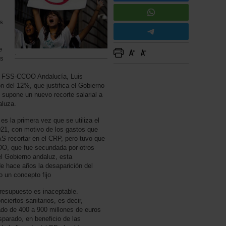
os
e
.
as
 la FSS-CCOO Andalucía, Luis
 del 12%, que justifica el Gobierno
 supone un nuevo recorte salarial a
daluza.
 la primera vez que se utiliza el
2021, con motivo de los gastos que
S recortar en el CRP, pero tuvo que
OO, que fue secundada por otros
el Gobierno andaluz, esta
de hace años la desaparición del
 un concepto fijo
presupuesto es inaceptable.
iertos sanitarios, es decir,
ado de 400 a 900 millones de euros
sparado, en beneficio de las