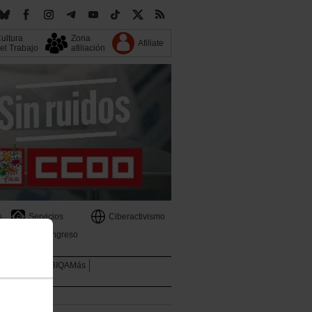
ultura
Zona
Afiliate
el Trabajo
afiliación
s
Servicios
Ciberactivismo
13 Congreso
Mujeres
LGTBIQAMás