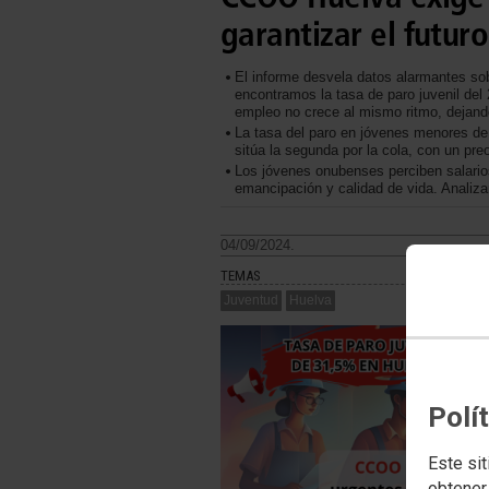
garantizar el futur
El informe desvela datos alarmantes sob
encontramos la tasa de paro juvenil del
empleo no crece al mismo ritmo, dejando
La tasa del paro en jóvenes menores de
sitúa la segunda por la cola, con un pr
Los jóvenes onubenses perciben salarios
emancipación y calidad de vida. Analiza
04/09/2024.
TEMAS
Juventud
Huelva
Polí
Este sit
obtener