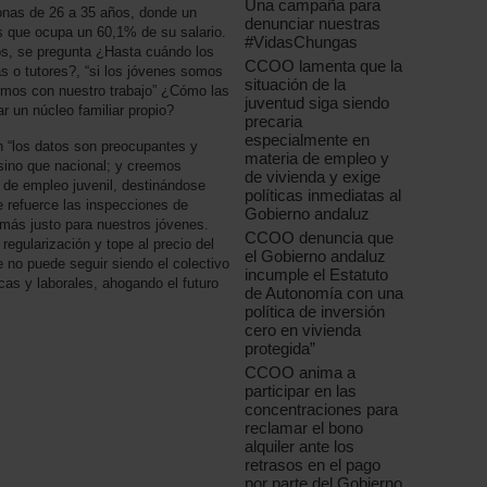
Una campaña para
nas de 26 a 35 años, donde un
denunciar nuestras
s que ocupa un 60,1% de su salario.
#VidasChungas
os, se pregunta ¿Hasta cuándo los
CCOO lamenta que la
s o tutores?, “si los jóvenes somos
situación de la
mos con nuestro trabajo” ¿Cómo las
juventud siga siendo
 un núcleo familiar propio?
precaria
especialmente en
“los datos son preocupantes y
materia de empleo y
 sino que nacional; y creemos
de vivienda y exige
 de empleo juvenil, destinándose
políticas inmediatas al
 refuerce las inspecciones de
Gobierno andaluz
 más justo para nuestros jóvenes.
CCOO denuncia que
egularización y tope al precio del
el Gobierno andaluz
e no puede seguir siendo el colectivo
incumple el Estatuto
cas y laborales, ahogando el futuro
de Autonomía con una
política de inversión
cero en vivienda
protegida”
CCOO anima a
participar en las
concentraciones para
reclamar el bono
alquiler ante los
retrasos en el pago
por parte del Gobierno