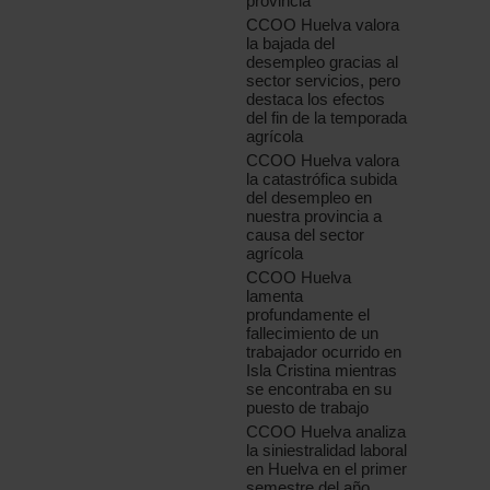
provincia
CCOO Huelva valora
la bajada del
desempleo gracias al
sector servicios, pero
destaca los efectos
del fin de la temporada
agrícola
CCOO Huelva valora
la catastrófica subida
del desempleo en
nuestra provincia a
causa del sector
agrícola
CCOO Huelva
lamenta
profundamente el
fallecimiento de un
trabajador ocurrido en
Isla Cristina mientras
se encontraba en su
puesto de trabajo
CCOO Huelva analiza
la siniestralidad laboral
en Huelva en el primer
semestre del año