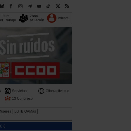
ultura
Zona
Afiliate
el Trabajo
afiliación
s
Servicios
Ciberactivismo
13 Congreso
Mujeres
LGTBIQAMás
OOK