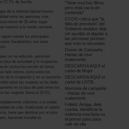
l 22,7% de Sevilla.
“Tiene muchos filtros
pero está vacía de
igor de la reforma laboral hemos
contenido”
lidad entre las personas más
CCOO critica que "la
aluza menor de 35 años sigue
falta de previsión" del
ue superan a la media nacional.
Gobierno andaluz deje
sin ayudas al alquilar a
 siguen siendo los principales
las personas jóvenes
arios fraudulentos son otras
que más lo necesitan
ión.
Dosier de Campaña -
Hartas de vivir
paro se ha reducido, persisten
malamente
a tasa de actividad y la ocupación,
DESCARGA AQUÍ el
lación activa ha crecido de forma
cartel de Mujer
 un lado vemos como entre los
DESCARGA AQUÍ el
nto de la ocupación y en un aumento
cartel de LGTB
ambio entre las mujeres se ha dado
 aumento en la tasa de paro entre los
Memoria de campaña
re las mujeres hasta el 25’1%.
- Hartas de vivir
malamente
otablemente inferiores a la media
Folleto: Amiga, date
alidad de vida. Analizando el salario
cuenta. Identificar la
cia, tiene que destinar por un piso
violencia machista es
io, haciendo inviable la
el primer paso para
salir de ella