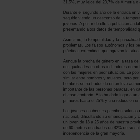
31,5%, muy lejos del 20,7% de Almería o e
Durante el segundo año de la entrada en v
seguido viendo un descenso de la tempora
jóvenes. A pesar de ello la población and
presentando altos datos de temporalidad q
Asimismo, la temporalidad y la parcialidad
problemas. Los falsos autónomos y los bec
prácticas extendidas que agravan la situac
Aunque la brecha de género en la tasa de 
desigualdades en otros indicadores como l
con las mujeres en peor situación. La pob
similar entre hombres y mujeres, pero por
hombres se ha traducido en un leve aume
importante de las personas paradas, en c
el caso contrario. Ello ha dado lugar a un
primeros hasta el 25% y una reducción ent
Los jóvenes onubenses perciben salarios n
nacional, dificultando su emancipación y c
un joven de 18 a 25 años de nuestra provin
de 60 metros cuadrados un 82% de su salar
independencia de la gran mayoría.