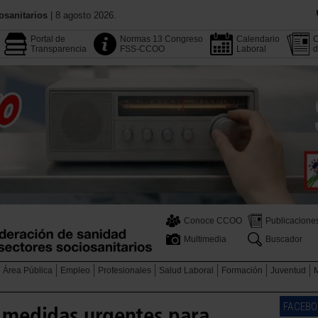
osanitarios
| 8 agosto 2026.
Portal de
Normas 13 Congreso
Calendario
C
Transparencia
FSS-CCOO
Laboral
d
Conoce CCOO
Publicacione
Multimedia
Buscador
Área Pública
Empleo
Profesionales
Salud Laboral
Formación
Juventud
FACEB
 medidas urgentes para