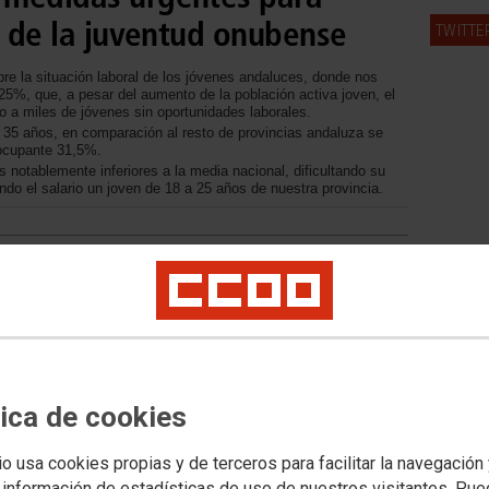
o de la juventud onubense
TWITTE
re la situación laboral de los jóvenes andaluces, donde nos
 25%, que, a pesar del aumento de la población activa joven, el
 a miles de jóvenes sin oportunidades laborales.
 35 años, en comparación al resto de provincias andaluza se
eocupante 31,5%.
 notablemente inferiores a la media nacional, dificultando su
ndo el salario un joven de 18 a 25 años de nuestra provincia.
tica de cookies
io usa cookies propias y de terceros para facilitar la navegación
 información de estadísticas de uso de nuestros visitantes. Pu