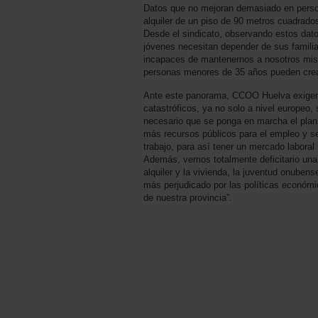
Datos que no mejoran demasiado en perso
alquiler de un piso de 90 metros cuadrado
Desde el sindicato, observando estos dat
jóvenes necesitan depender de sus familia
incapaces de mantenernos a nosotros mis
personas menores de 35 años pueden crear
Ante este panorama, CCOO Huelva exigen 
catastróficos, ya no solo a nivel europeo,
necesario que se ponga en marcha el plan
más recursos públicos para el empleo y se
trabajo, para así tener un mercado laboral
Además, vemos totalmente deficitario una r
alquiler y la vivienda, la juventud onubens
más perjudicado por las políticas económi
de nuestra provincia”.