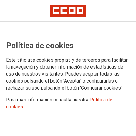
FIRMA y apoya la petición de
Política de cookies
CCOO por la jubilación a los 60
años para el personal de Sanidad
Este sitio usa cookies propias y de terceros para facilitar
y sectores sociosanitarios
la navegación y obtener información de estadísticas de
uso de nuestros visitantes. Puedes aceptar todas las
cookies pulsando el botón 'Aceptar' o configurarlas o
Según el artículo 206 de la Ley General de la Seguridad
rechazar su uso pulsando el botón 'Configurar cookies'
Social, la edad ordinaria de jubilación puede ser rebajada o
anticipada en aquellos grupos o actividades profesionales
Para más información consulta nuestra
Política de
cuyos trabajos sean de naturaleza excepcionalmente penosa,
cookies
peligrosa, tóxica o insalubre y acusen elevados índices de
morbilidad o mortalidad.
31/05/2022.