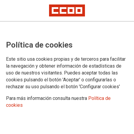
NOTA DE PRENSA
La FSS-CCOO presenta
Política de cookies
alegaciones a la modificación del
Estatuto Marco porque no frena la
Este sitio usa cookies propias y de terceros para facilitar
la navegación y obtener información de estadísticas de
temporalidad en Sanidad
uso de nuestros visitantes. Puedes aceptar todas las
cookies pulsando el botón 'Aceptar' o configurarlas o
rechazar su uso pulsando el botón 'Configurar cookies'
La Federación de Sanidad y Sectores Sociosanitarios de
CCOO (FSS-CCOO) ha presentado alegaciones a la
Para más información consulta nuestra
Política de
modificación que el Ministerio de Sanidad pretende hacer del
cookies
Estatuto Marco, ya que considera absolutamente inaceptable
el manteniendo de la figura del “eventual” en la norma y la
capacidad de las Administraciones Públicas sanitarias de
seguir contratando personal eventual cuando “sea necesario