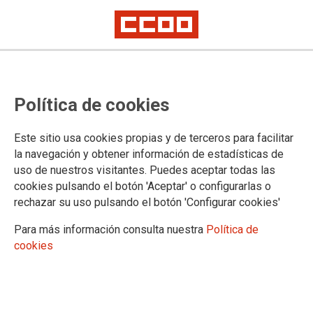
CCOO registra ante el Ministerio
Política de cookies
más de 150.000 firmas en apoyo a
la jubilación a los 60 años para el
Este sitio usa cookies propias y de terceros para facilitar
personal de los sectores sanitario
la navegación y obtener información de estadísticas de
uso de nuestros visitantes. Puedes aceptar todas las
y sociosanitarios
cookies pulsando el botón 'Aceptar' o configurarlas o
rechazar su uso pulsando el botón 'Configurar cookies'
La Federación de Sanidad y Sectores Sociosanitarios de
Para más información consulta nuestra
Política de
CCOO (FSS-CCOO) ha registrado hoy, 29 de junio, ante el
cookies
Ministerio de Seguridad Social más de 150.000 firmas
recogidas por este sindicato durante este mes de junio a
través de la plataforma change.org así como en papel, en
apoyo al establecimiento de coeficientes para la reducción de