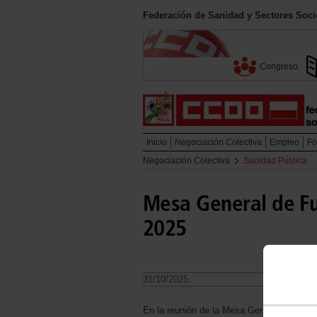
Federación de Sanidad y Sectores Soci
Congreso
Inicio
Negociación Colectiva
Empleo
Fo
Negociación Colectiva
Sanidad Pública
Mesa General de Fu
2025
31/10/2025.
En la reunión de la Mesa General de