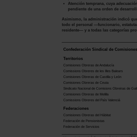
Atención temprana, cuya adecuación 
pendiente de una orden de desarroll
Asimismo, la administración indicó que
todo el personal —funcionario, estatutar
residente— y a todas las categorías pro
Confederación Sindical de Comisione
Territorios
Comisiones Obreras de Andalucía
Comissions Obreres de les Illes Balears
Comisiones Obreras de Castilla y León
Comisiones Obreras de Ceuta
Sindicato Nacional de Comisions Obreiras de Gali
Comisiones Obreras de Melilla
Comissions Obreres del Paìs Valenciá
Federaciones
Comisiones Obreras del Hábitat
Federación de Pensionistas
Federación de Servicios