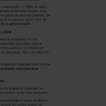
(equivalente a 1 millón de euros)
atutario en Atención Primaria. Este
 de gastos de personal (salarios). Se
ización de plazas y, en su caso, de
 de la administración
 y áreas
ario de la Gerencia III y IV,
subdividido para poder analizar
 dicha gerencia, se observa un
 sin que quede claro si la reducción
os programas especiales para conocer
recibiendo respuesta de la
era
 en los programas especiales no
ión efectiva de las listas de espera.
la estrategia se centre en derivar
 reforzar los medios propios del