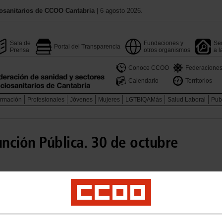
osanitarios de CCOO Cantabria
| 6 agosto 2026.
Sala de
Fundaciones y
Ser
Portal del Transparencia
Prensa
otros organismos
a l
Conoce CCOO
Federacione
Calendario
Territorios
rmación
Profesionales
Jóvenes
Mujeres
LGTBIQAMás
Salud Laboral
Pub
nción Pública. 30 de octubre