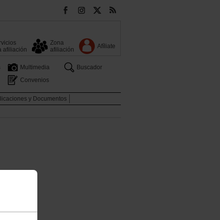
vicios
Zona
Afíliate
a afiliación
afiliación
s
Multimedia
Buscador
Convenios
licaciones y Documentos