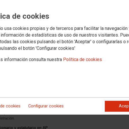
tica de cookies
io usa cookies propias y de terceros para facilitar la navegación
 información de estadísticas de uso de nuestros visitantes. Pu
 y
todas las cookies pulsando el botón 'Aceptar' o configurarlas o 
e
pulsando el botón 'Configurar cookies'
MESA GENERAL DE FUNCION
PUBLICA
s información consulta nuestra
Política de cookies
 las Mesa General de Función
o aquí)
nes que consideramos de especial
ieron respuesta por parte de la
sanitaria en Atención Primaria
 de cookies
Configurar cookies
Acep
re la reducción detectada en la
 el personal de Atención Primaria
istración.
ionario y estatutario en AP