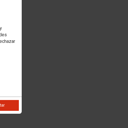
 y
edes
rechazar
tar