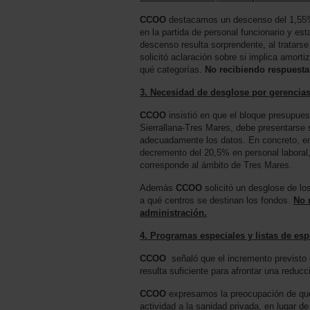
CCOO
destacamos un descenso del 1,55% 
en la partida de personal funcionario y est
descenso resulta sorprendente, al tratarse
solicitó aclaración sobre si implica amort
qué categorías.
No recibiendo respuesta
3. Necesidad de desglose por gerencias
CCOO
insistió en que el bloque presupuest
Sierrallana-Tres Mares, debe presentarse 
adecuadamente los datos. En concreto, en
decremento del 20,5% en personal laboral,
corresponde al ámbito de Tres Mares.
Además
CCOO
solicitó un desglose de l
a qué centros se destinan los fondos.
No 
administración.
4. Programas especiales y listas de esp
CCOO
señaló que el incremento previsto
resulta suficiente para afrontar una reducc
CCOO
expresamos la preocupación de que 
actividad a la sanidad privada, en lugar de