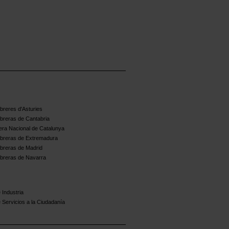
reres d'Asturies
breras de Cantabria
ra Nacional de Catalunya
breras de Extremadura
breras de Madrid
breras de Navarra
 Industria
 Servicios a la Ciudadanía