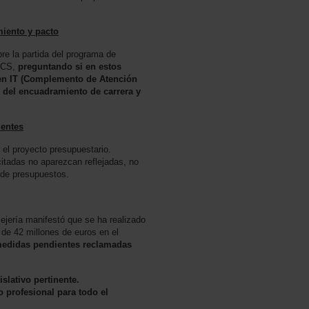
miento y pacto
bre la partida del programa de
 SCS,
preguntando si en estos
 en IT (Complemento de Atención
 del encuadramiento de carrera y
ientes
el proyecto presupuestario.
citadas no aparezcan reflejadas, no
de presupuestos.
ejería manifestó que se ha realizado
de 42 millones de euros en el
 medidas pendientes reclamadas
slativo pertinente.
o profesional para todo el