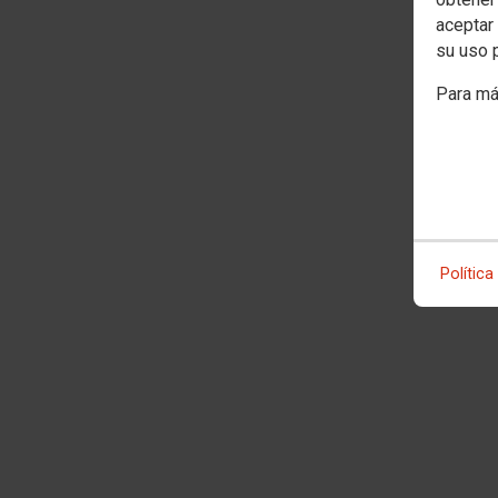
aceptar 
su uso 
Para má
Política