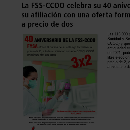
La FSS-CCOO celebra su 40 aniv
su afiliación con una oferta for
a precio de dos
Las 115.000 p
Sanidad y Se
CCOO) y que 
antigüedad en
de 2021, podr
libre elecció
precio de 2, 
aniversario 