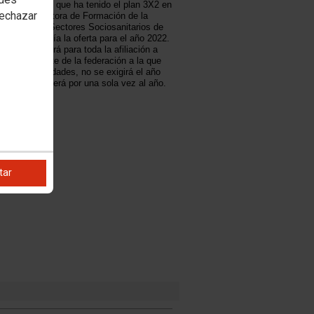
e aceptación que ha tenido el plan 3X2 en
rechazar
FYSA, consultora de Formación de la
e Sanidad y Sectores Sociosanitarios de
OO), amplía la oferta para el año 2022.
 la oferta será para toda la afiliación a
ndientemente de la federación a la que
o. Como novedades, no se exigirá el año
 y la oferta será por una sola vez al año.
tar