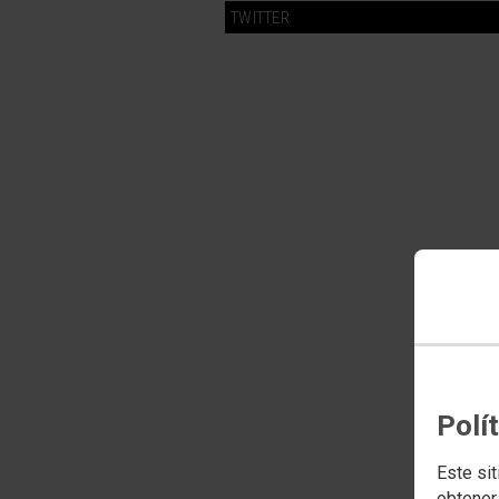
TWITTER
Polí
Este sit
obtener