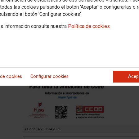
Tras la enorm
todas las cookies pulsando el botón 'Aceptar' o configurarlas o 
el año 2021 
Federación d
pulsando el botón 'Configurar cookies'
CCOO (FSS-CC
De este modo,
s información consulta nuestra
Política de cookies
CCOO, indepe
estés afiliad
de antigüedad
 de cookies
Configurar cookies
Acep
Cartel 3x2 FYSA 2022