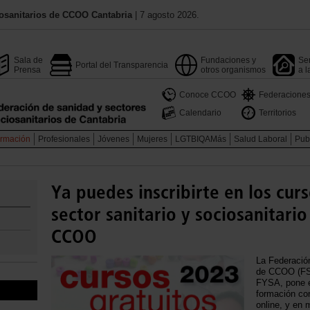
osanitarios de CCOO Cantabria
| 7 agosto 2026.
Sala de
Fundaciones y
Ser
Portal del Transparencia
Prensa
otros organismos
a l
Conoce CCOO
Federacione
Calendario
Territorios
rmación
Profesionales
Jóvenes
Mujeres
LGTBIQAMás
Salud Laboral
Pub
Ya puedes inscribirte en los curs
sector sanitario y sociosanitario
CCOO
La Federació
de CCOO (FSS
FYSA, pone e
formación co
online, y en