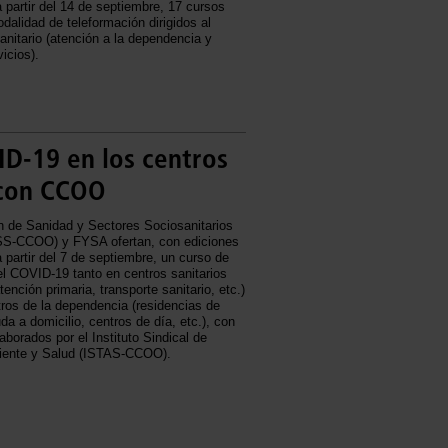
 partir del 14 de septiembre, 17 cursos
alidad de teleformación dirigidos al
anitario (atención a la dependencia y
icios).
D-19 en los centros
 con CCOO
n de Sanidad y Sectores Sociosanitarios
S-CCOO) y FYSA ofertan, con ediciones
 partir del 7 de septiembre, un curso de
l COVID-19 tanto en centros sanitarios
tención primaria, transporte sanitario, etc.)
ros de la dependencia (residencias de
a a domicilio, centros de día, etc.), con
aborados por el Instituto Sindical de
iente y Salud (ISTAS-CCOO).