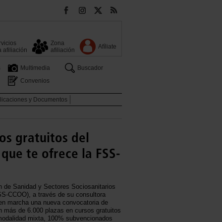
vicios
Zona
Afíliate
a afiliación
afiliación
s
Multimedia
Buscador
Convenios
licaciones y Documentos
os gratuitos del
 que te ofrece la FSS-
n de Sanidad y Sectores Sociosanitarios
-CCOO), a través de su consultora
n marcha una nueva convocatoria de
n más de 6.000 plazas en cursos gratuitos
 modalidad mixta, 100% subvencionados