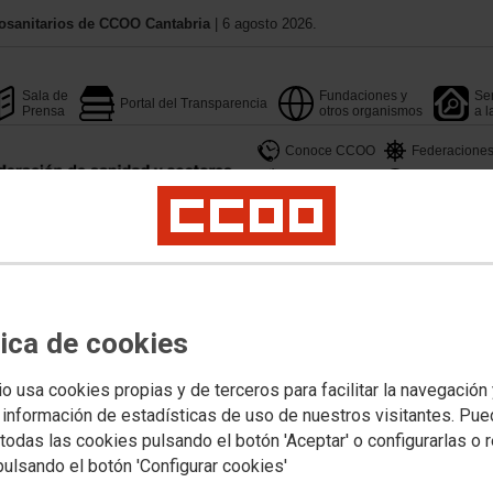
osanitarios de CCOO Cantabria
| 6 agosto 2026.
Sala de
Fundaciones y
Ser
Portal del Transparencia
Prensa
otros organismos
a l
Conoce CCOO
Federacione
Calendario
Territorios
rmación
Profesionales
Jóvenes
Mujeres
LGTBIQAMás
Salud Laboral
Pub
tica de cookies
s Obreras
io usa cookies propias y de terceros para facilitar la navegación
 información de estadísticas de uso de nuestros visitantes. Pu
Comisiones Obreras de Aragón
Comisiones Ob
todas las cookies pulsando el botón 'Aceptar' o configurarlas o 
Comisiones Obreras de Canarias
Comisiones O
pulsando el botón 'Configurar cookies'
Comisiones Obreras de Castilla-La Mancha
Comissió Obre
Comisiones Obreras de Euskadi
Comisiones O