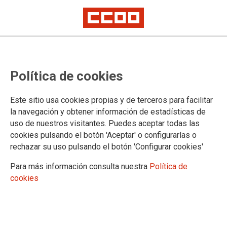
Oficinas de farmacia
Política de cookies
Convenio colectivo estatal de oficinas de farmacia (28/12/2022)
CCOO no suscribe
Este sitio usa cookies propias y de terceros para facilitar
la navegación y obtener información de estadísticas de
el acuerdo sobre el
uso de nuestros visitantes. Puedes aceptar todas las
convenio estatal
cookies pulsando el botón 'Aceptar' o configurarlas o
rechazar su uso pulsando el botón 'Configurar cookies'
de oficinas de
farmacia
Para más información consulta nuestra
Política de
cookies
Tras 10 meses de negociación y la celebración de 20 reuniones, CCOO
finalmente no suscribe el acuerdo de convenio que hoy, 28 de julio de
2022, se ha formalizado en la Comisión Negociadora entre la patronal
FEFE y los sindicatos UGT y UTF.
Hoja informativa