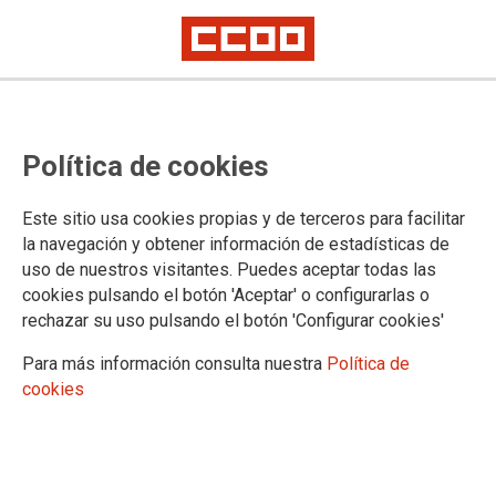
FYSA amplía la
oferta de tres
Política de cookies
cursos al precio de
Este sitio usa cookies propias y de terceros para facilitar
dos a toda la
la navegación y obtener información de estadísticas de
afiliación de CCOO
uso de nuestros visitantes. Puedes aceptar todas las
cookies pulsando el botón 'Aceptar' o configurarlas o
Tras la enorme aceptación que ha
rechazar su uso pulsando el botón 'Configurar cookies'
tenido el plan 3X2 en el año 2021
FYSA, consultora de Formación de la
Federación de Sanidad y Sectores
Para más información consulta nuestra
Política de
Sociosanitarios de CCOO (FSS-
cookies
CCOO), amplía la oferta para el año
2022. De este modo, la oferta será
para toda la afiliación a CCOO,
independientemente de la federación a la que estés afiliado. Como
novedades, no se exigirá el año de antigüedad y la oferta será por una sola
vez al año.