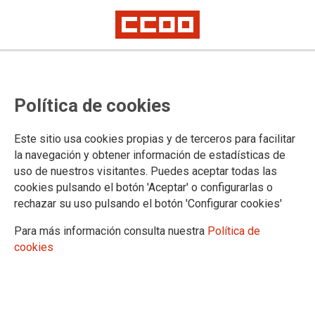
MÁS INFORMACIÓN
Política de cookies
Quienes somos
Saluda del Secretario General
Este sitio usa cookies propias y de terceros para facilitar
Breve historia
la navegación y obtener información de estadísticas de
Órganos de dirección
uso de nuestros visitantes. Puedes aceptar todas las
Documentos congresuales
cookies pulsando el botón 'Aceptar' o configurarlas o
rechazar su uso pulsando el botón 'Configurar cookies'
Para más información consulta nuestra
Política de
BREVE HISTORIA DE LA FSS-CCOO
cookies
La Federación de Sanidad y Sectores Sociosanitarios de
CCOO (FSS-CCOO) es el primer sindicato del sector.
Contamos con más de 121.000 afiliados y afiliadas, con
diecinueve federaciones autonómicas o de nacionalidad y