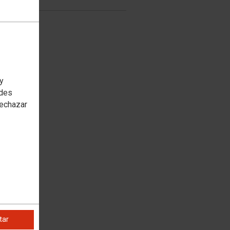
 y
edes
rechazar
tar