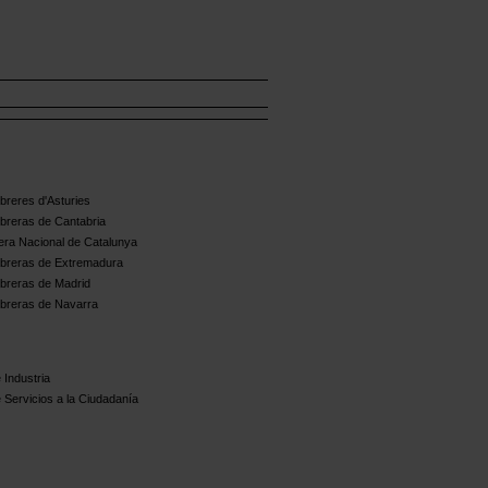
reres d'Asturies
breras de Cantabria
ra Nacional de Catalunya
breras de Extremadura
breras de Madrid
breras de Navarra
 Industria
 Servicios a la Ciudadanía