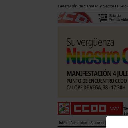
Federación de Sanidad y Sectores Soc
Sala de
Prensa Virtu
Inicio
Actualidad
Sectores
Campañas