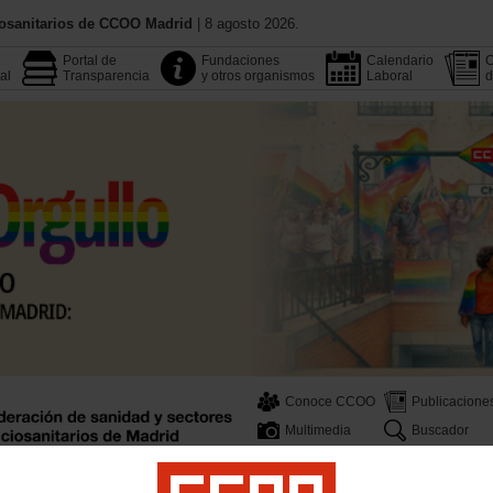
iosanitarios de CCOO Madrid
| 8 agosto 2026.
Portal de
Fundaciones
Calendario
C
al
Transparencia
y otros organismos
Laboral
d
Conoce CCOO
Publicacione
Multimedia
Buscador
Legislación
Área Pública
Empleo
Profesionales
Salud Laboral
Formación