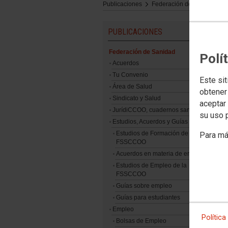
Publicaciones
Federación de Sanidad
PUBLICACIONES
Federación de Sanidad
Polí
Acuerdos
Tu Convenio
Este sit
Área de Salud
obtener
Sindicato y Salud
aceptar 
JurídiCCOO, cuadernos sanitarios
su uso 
Estudios, Acuerdos y Guías
Estudios de Formación de la
Para má
FSSCCOO
Acuerdos en materia de empleo
Estudios de Empleo de la
FSSCCOO
Guías sobre empleo
Guías para estudiantes
Empleo
Política
Bolsas de Empleo