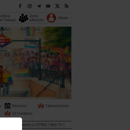
ultura
Zona
Afiliate
el Trabajo
afiliación
s
Servicios
Ciberactivismo
13 Congreso
Juventud
Mujeres y LGTBIQ
Web TV