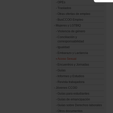
OPEs
Traslados
Otras ofertas de empleo
BusCCOO Empleo
Mujeres y LGTBIQ
Violencia de género
Conciliación y
corresponsabilidad
Igualdad
Embarazo y Lactancia
Acoso Sexual
Encuentros y Jornadas
Guías
Informes y Estudios
Revista trabajadora
Jóvenes CCOO
Guías para estudiantes
Guías de emancipación
Guías sobre Derechos laborales
Otros documentos