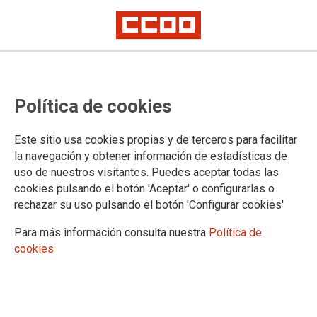
PUBLICACIONES
Política de cookies
Federación de Sanidad
Acuerdos
Este sitio usa cookies propias y de terceros para facilitar
Tu Convenio
la navegación y obtener información de estadísticas de
Área de Salud
uso de nuestros visitantes. Puedes aceptar todas las
Sindicato y Salud
cookies pulsando el botón 'Aceptar' o configurarlas o
JurídiCCOO, cuadernos sanitarios
rechazar su uso pulsando el botón 'Configurar cookies'
Estudios, Acuerdos y Guías
Estudios de Formación de la FSSCCOO
Para más información consulta nuestra
Política de
Acuerdos en materia de empleo
cookies
Estudios de Empleo de la FSSCCOO
Guías sobre empleo
Guías para estudiantes
Empleo