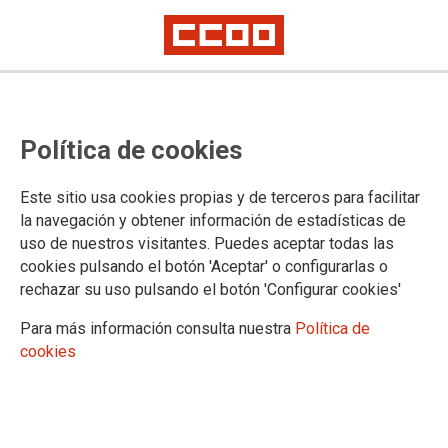
OPE 2018 SCS. Decimocuarta
Política de cookies
relación complementaria TCAE
Este sitio usa cookies propias y de terceros para facilitar
la navegación y obtener información de estadísticas de
07/05/2026.
uso de nuestros visitantes. Puedes aceptar todas las
cookies pulsando el botón 'Aceptar' o configurarlas o
Publicada la resolucion por las que
rechazar su uso pulsando el botón 'Configurar cookies'
se aprueba y publica la
decimocuarta relación
Para más información consulta nuestra
Política de
complementaria
de aspirantes que
cookies
han superado las pruebas selectivas
para el acceso, mediante el sistema
de concurso-oposición,a plazas de la
categoría estatutaria de
Técnico/a
en Cuidados Auxiliares de
OPE TCAE 2018