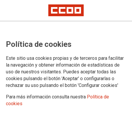
Mostrar: |
10
|
25
|
50
|
100
1 |
2 |
3 |
4 |
5 |
6 |
7 |
8 |
9 |
10 |
Siguiente
Mostrando contenidos 1 a 10 de 91
Política de cookies
09/07/2026. PREACORDO DE RESIDENCIAS: CCOO DI
NON
Este sitio usa cookies propias y de terceros para facilitar
la navegación y obtener información de estadísticas de
uso de nuestros visitantes. Puedes aceptar todas las
02/07/2026. CCOO logra que o cambio de quenda do
cookies pulsando el botón 'Aceptar' o configurarlas o
persoal de enfermaría e TCAE do Hospital Vithas
rechazar su uso pulsando el botón 'Configurar cookies'
Fátima de Vigo se compute como tempo efectivo
de traballo
Para más información consulta nuestra
Política de
cookies
19/06/2026. CONVENIO ESTATAL OFICINAS DE
FARMACIA