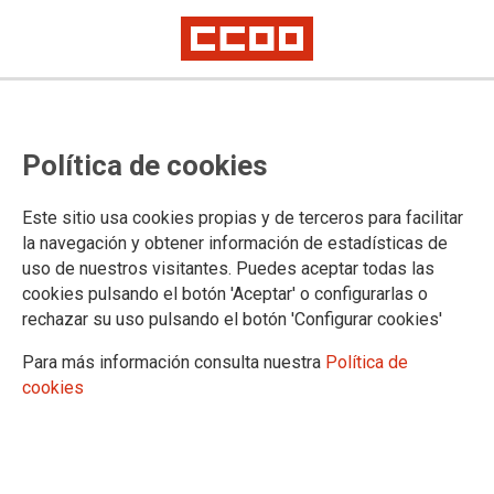
OPE de estabilización del SCS
Política de cookies
mediante CONCURSO. Resultados
provisionales Médico/a de Familia
Este sitio usa cookies propias y de terceros para facilitar
de Atención Primaria.
la navegación y obtener información de estadísticas de
uso de nuestros visitantes. Puedes aceptar todas las
cookies pulsando el botón 'Aceptar' o configurarlas o
26 de julio de 2024. Segunda corrección de errores de los
rechazar su uso pulsando el botón 'Configurar cookies'
listados provisionales
Para más información consulta nuestra
Política de
20/03/2024.
cookies
Publicado en el día de hoy, 20 de
marzo de 2024, los
resultados
provisionales
del proceso
extraordinario de estabilización por