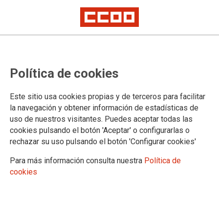
Formación Sanitaria Especializada.
Política de cookies
Oferta de plazas y convocatoria
de pruebas selectivas 2022
Este sitio usa cookies propias y de terceros para facilitar
la navegación y obtener información de estadísticas de
uso de nuestros visitantes. Puedes aceptar todas las
06/09/2022.
cookies pulsando el botón 'Aceptar' o configurarlas o
rechazar su uso pulsando el botón 'Configurar cookies'
Publicado en el BOE de 2 de
septiembre de 2022 la Orden
Para más información consulta nuestra
Política de
SND/840/2022, de 26 de agosto, por
cookies
la que se aprueba la oferta de plazas
y la convocatoria de pruebas
selectivas 2022 para el acceso en el
año 2023, a plazas de formación
sanitaria especializada para las