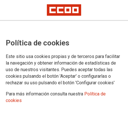
Oposicións Madrid
Política de cookies
Convocadas as oposicións para cubrir 1.600 prazas de Enfermaría en
Madrid
Este sitio usa cookies propias y de terceros para facilitar
A Consellaría de Sanidade convoca as probas selectivas
la navegación y obtener información de estadísticas de
para o acceso á condición de persoal estatutario fixo para un
uso de nuestros visitantes. Puedes aceptar todas las
total de 1.600 prazas de Enfermaría
cookies pulsando el botón 'Aceptar' o configurarlas o
rechazar su uso pulsando el botón 'Configurar cookies'
12/09/2012.
Para más información consulta nuestra
Política de
cookies