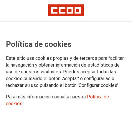
Delegadas e delegados sindicais
Política de cookies
pecháronse na sede do SERGAS
en Vigo
Este sitio usa cookies propias y de terceros para facilitar
la navegación y obtener información de estadísticas de
Despregaron unha pancarta de apoio á folga dos próximos 2 e 3 de
uso de nuestros visitantes. Puedes aceptar todas las
novembro
CCOO defende que se recuperación económica chegou, como asegura a
cookies pulsando el botón 'Aceptar' o configurarlas o
Xunta, débense restituír os dereitos ao persoal da sanidade pública
rechazar su uso pulsando el botón 'Configurar cookies'
Ás 12:30 de hoxe, oitenta delegadas e delegados sindicais
Para más información consulta nuestra
Política de
de CCOO, CIG, CSIF, SAE, SATSE e UGT pecháronse unhas
cookies
horas na sede do SERGAS en Vigo, na rúa García Barbón.
No edificio administrativo despregaron unha pancarta de
apoio á folga convocada para os días 2 e 3 de novembro na
sanidade pública.