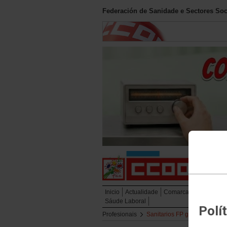
Federación de Sanidade e Sectores Soc
Inicio
Actualidade
Comarcas
Negociaci
Sáude Laboral
Polí
Profesionais
Sanitarios FP grado superior