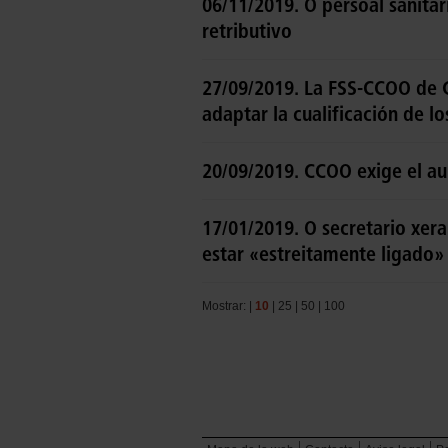
06/11/2019. O persoal sanitar
retributivo
27/09/2019. La FSS-CCOO de G
adaptar la cualificación de l
20/09/2019. CCOO exige el au
17/01/2019. O secretario xer
estar «estreitamente ligado» 
Mostrar: |
10
|
25
|
50
|
100