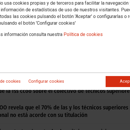
io usa cookies propias y de terceros para facilitar la navegación
 información de estadísticas de uso de nuestros visitantes. Pu
todas las cookies pulsando el botón 'Aceptar' o configurarlas o 
pulsando el botón 'Configurar cookies'
 PUBLICACIÓNS DOG
s información consulta nuestra
Política de cookies
OCA A FOLGA DO 15 DE XUÑO DE TÉCNICOS MEDIOS S
MOS FOLGA TÉCNICOS/AS SANITARIOS/AS
¿POR QUE CONVOCAMOS A FOLGA DOS TÉCNICOS SANIT
 de cookies
Configurar cookies
Acep
 la fss ccoo sobre el colectivo de técnicos superiore
O revela que el 70% de las y los técnicos superiores 
onal no está acorde con su titulación