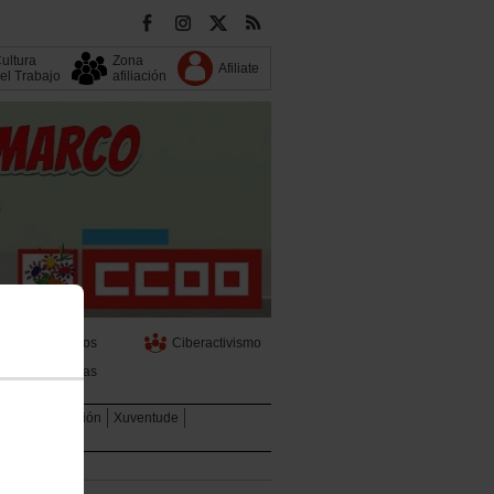
ultura
Zona
Afiliate
el Trabajo
afiliación
Servizos
Ciberactivismo
Informas
TBIQ
Formación
Xuventude