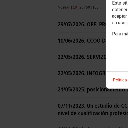
Este sit
Mostrar: |
10
|
25
|
50
|
100
obtener
aceptar 
su uso 
29/07/2026. OPE. PRÓXIMAS
Para má
10/06/2026. CCOO DESCONV
22/05/2026. SERVIZOS MÍNI
22/05/2026. INFOGRAFÍA: 
Política
21/05/2025. posicionamento de
07/11/2023. Un estudio de CCO
nivel de cualificación profesi