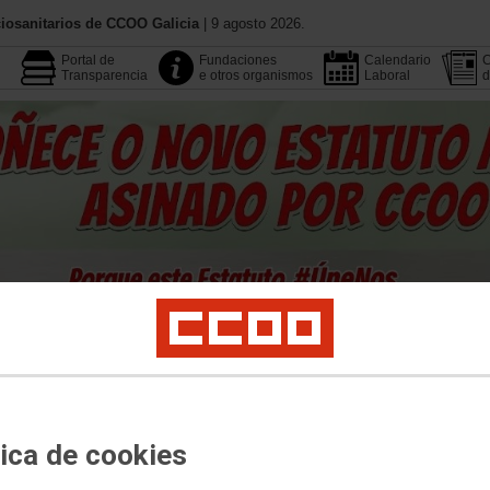
iosanitarios de CCOO Galicia
| 9 agosto 2026.
Portal de
Fundaciones
Calendario
C
Transparencia
e otros organismos
Laboral
d
Coñece CCOO
Publicacions
Multimedia
Buscador
ón Colectiva
Campañas
Área Pública
Emprego
Profesionais
Mulleres e LG
tica de cookies