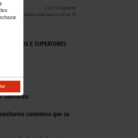
 y
1 |
2 |
3 |
Siguiente
edes
Mostrando contenidos 1 a 10 de 23
rechazar
ANITARIOS E SUPERIORES
ARIOS?
tar
s sanitarios
sanitarios considera que su