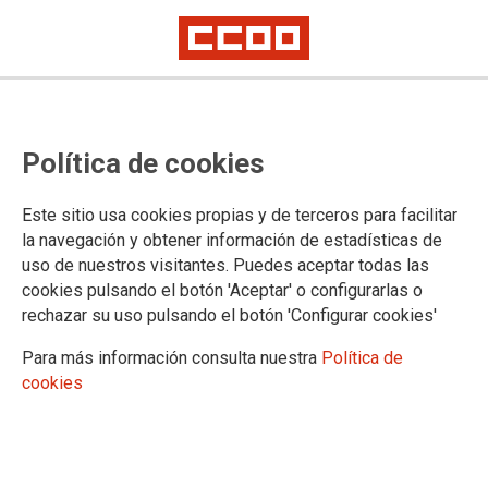
Manifiesto 8M 2026: El poder de
Política de cookies
las mujeres, poder que construye
Este sitio usa cookies propias y de terceros para facilitar
la navegación y obtener información de estadísticas de
02/03/2026.
uso de nuestros visitantes. Puedes aceptar todas las
cookies pulsando el botón 'Aceptar' o configurarlas o
La conmemoración del 8 de marzo,
rechazar su uso pulsando el botón 'Configurar cookies'
Día Internacional de la Mujer
Trabajadora, es la esencia misma de
Para más información consulta nuestra
Política de
nuestra lucha sindical. Recordamos
cookies
hoy, como cada año, a las 129
obreras textiles de la fábrica Cotton
que en 1910 entregaron su vida
defendiendo lo que hoy seguimos
protegiendo: jornadas dignas,