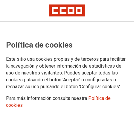
CCOO firma el preacuerdo del
Política de cookies
nuevo Convenio de Dependencia
de Madrid
Este sitio usa cookies propias y de terceros para facilitar
la navegación y obtener información de estadísticas de
La firma de este preacuerdo supone un paso decisivo para la mejora de
uso de nuestros visitantes. Puedes aceptar todas las
las condiciones laborales en el sector
cookies pulsando el botón 'Aceptar' o configurarlas o
rechazar su uso pulsando el botón 'Configurar cookies'
04/11/2025.
Para más información consulta nuestra
Política de
cookies