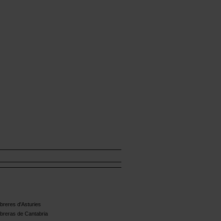
reres d'Asturies
breras de Cantabria