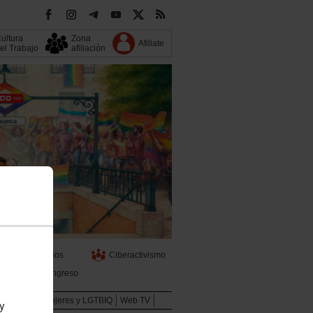
ultura
Zona
Afiliate
el Trabajo
afiliación
s
Servicios
Ciberactivismo
13 Congreso
Juventud
Mujeres y LGTBIQ
Web TV
 y