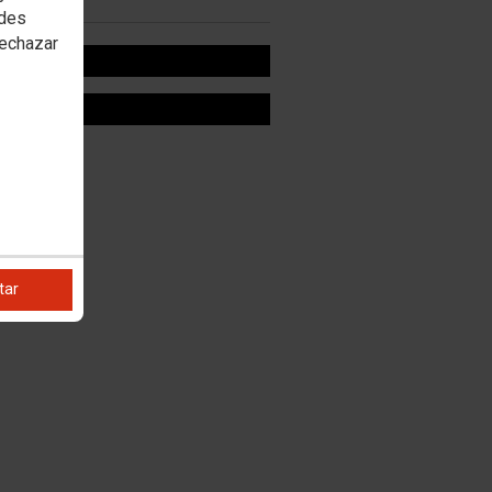
edes
rechazar
OOK
R
tar