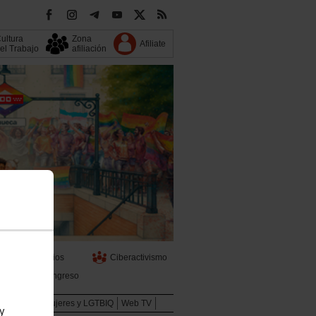
ultura
Zona
Afiliate
el Trabajo
afiliación
s
Servicios
Ciberactivismo
13 Congreso
Juventud
Mujeres y LGTBIQ
Web TV
 y