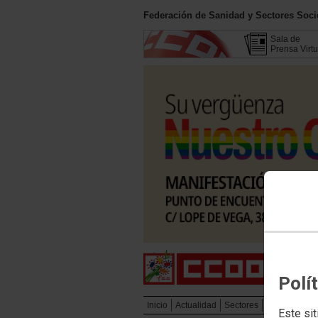
Federación de Sanidad y Sectores Soc
Sala de
Prensa Virtu
Polí
Inicio
Actualidad
Sectores
Campañas
Este sit