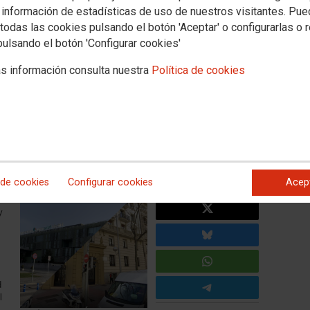
 información de estadísticas de uso de nuestros visitantes. Pu
todas las cookies pulsando el botón 'Aceptar' o configurarlas o 
FACEB
pulsando el botón 'Configurar cookies'
iones sindicales en FRIAT y
TWITTE
s información consulta nuestra
Política de cookies
vez en el Comité de Empresa
n Madrid Pozuelo
 de cookies
Configurar cookies
Acep
n
y
d
l