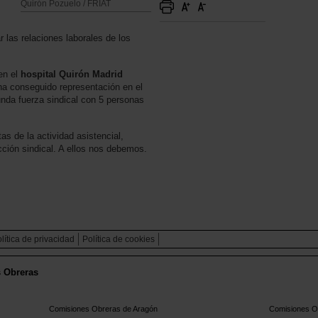
Quirón Pozuelo / FRIAT
r las relaciones laborales de los
en el
hospital Quirón Madrid
a conseguido representación en el
da fuerza sindical con 5 personas
as de la actividad asistencial,
cción sindical. A ellos nos debemos.
lítica de privacidad
Política de cookies
s Obreras
Comisiones Obreras de Aragón
Comisiones Ob