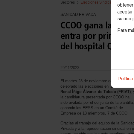
Sectores
Elecciones Sindicales
obtener
aceptar 
SANIDAD PRIVADA
su uso 
CCOO gana las elecc
Para má
entra por primera 
del hospital Quiró
29/11/2023.
Política
El martes 28 de noviembre de 2023 se ha
celebrado las elecciones en la
Fundación
Renal Íñigo Álvarez de Toledo (FRIAT)
, 
la candidatura presentada por CCOO ha
sido avalada por el conjunto de la plantilla,
ganando las EESS en un Comité de
Empresa de 13 miembros, 7 de CCOO.
Gracias al trabajo del equipo de la Sanida
Privada y a la representación sindical en e
centro, ha sido posible este resultado, que