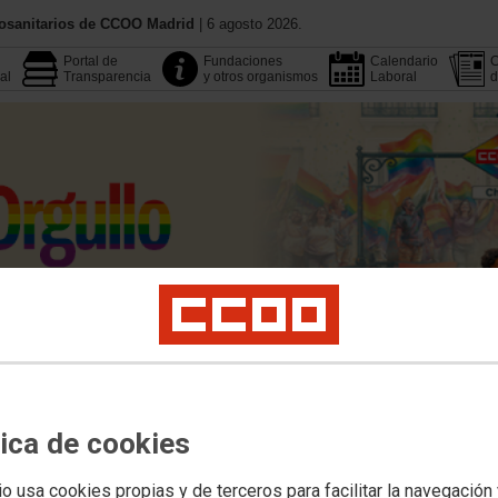
iosanitarios de CCOO Madrid
| 6 agosto 2026.
Portal de
Fundaciones
Calendario
C
al
Transparencia
y otros organismos
Laboral
d
Conoce CCOO
Publicacione
Multimedia
Buscador
tica de cookies
Legislación
Área Pública
Empleo
Profesionales
Salud Laboral
Formación
io usa cookies propias y de terceros para facilitar la navegación