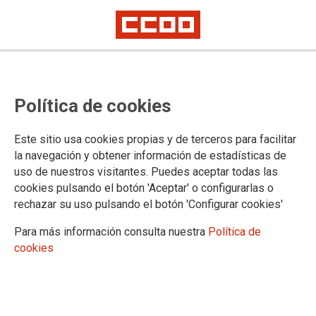
El BOCM publica el acuerdo
Política de cookies
firmado por CCOO que brinda una
subida salarial del 8% a más de
Este sitio usa cookies propias y de terceros para facilitar
3.000 protésicos dentales de
la navegación y obtener información de estadísticas de
uso de nuestros visitantes. Puedes aceptar todas las
Madrid y otras mejoras laborales
cookies pulsando el botón 'Aceptar' o configurarlas o
rechazar su uso pulsando el botón 'Configurar cookies'
Un compromiso que avanza mejoras hasta el acuerdo definitivo del
Convenio Colectivo del sector
Para más información consulta nuestra
Política de
cookies
El BOCM ha publicado el acuerdo puente firmado por CCOO
y la patronal del Sector de Protésicos Dentales de Madrid que
adelanta algunas mejoras sustanciales de las condiciones
laborales de los y las más de 3.000 profesionales de este
sector sanitario, antes de que se alcance un compromiso