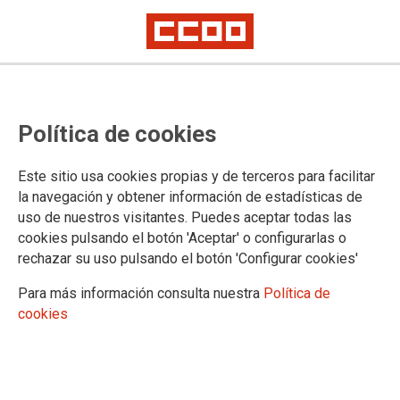
La FSS-CCOO y CESUR renuevan su
Política de cookies
acuerdo para la formación de diez
titulaciones oficiales de Formación
Este sitio usa cookies propias y de terceros para facilitar
Profesional en modalidad online
la navegación y obtener información de estadísticas de
uso de nuestros visitantes. Puedes aceptar todas las
cookies pulsando el botón 'Aceptar' o configurarlas o
La renovación para el curso 2022-2023 del acuerdo firmado
rechazar su uso pulsando el botón 'Configurar cookies'
entre la Federación de Sanidad y Sectores Sociosanitarios
de CCOO (FSS-CCOO) y CESUR hace más accesible la
Para más información consulta nuestra
Política de
oferta de titulaciones oficiales de la rama sanitaria en
cookies
modalidad online. La afiliación de CCOO tiene la posibilidad
de formarse en diez titulaciones oficiales de Formación
Profesional, en modalidad online, más el catálogo completo
en presencial.