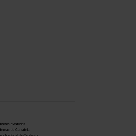
reres d'Asturies
breras de Cantabria
ra Nacional de Catalunya