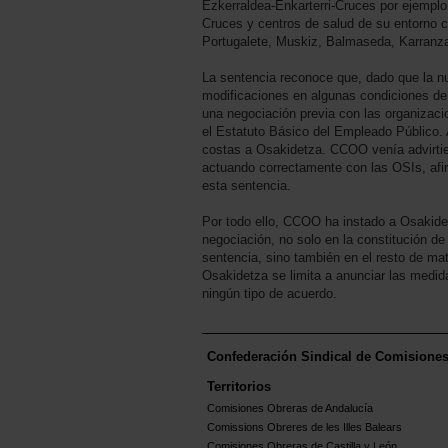
Ezkerraldea-Enkarterri-Cruces por ejemplo,
Cruces y centros de salud de su entorno c
Portugalete, Muskiz, Balmaseda, Karranza
La sentencia reconoce que, dado que la n
modificaciones en algunas condiciones de 
una negociación previa con las organizaci
el Estatuto Básico del Empleado Público
costas a Osakidetza. CCOO venía advirti
actuando correctamente con las OSIs, afir
esta sentencia.
Por todo ello, CCOO ha instado a Osakidet
negociación, no solo en la constitución de
sentencia, sino también en el resto de ma
Osakidetza se limita a anunciar las medid
ningún tipo de acuerdo.
Confederación Sindical de Comisione
Territorios
Comisiones Obreras de Andalucía
Comissions Obreres de les Illes Balears
Comisiones Obreras de Castilla y León