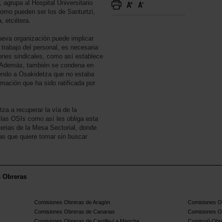
 agrupa al Hospital Universitario
omo pueden ser los de Santurtzi,
, etcétera.
ueva organización puede implicar
trabajo del personal, es necesaria
ones sindicales, como así establece
. Además, también se condena en
endo a Osakidetza que no estaba
mación que ha sido ratificada por
za a recuperar la vía de la
 las OSIs como así les obliga esta
terias de la Mesa Sectorial, donde
as que quiere tomar sin buscar
s Obreras
Comisiones Obreras de Aragón
Comisiones Ob
Comisiones Obreras de Canarias
Comisiones O
Comisiones Obreras de Castilla-La Mancha
Comissió Obre