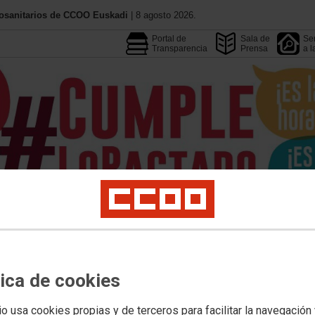
iosanitarios de CCOO Euskadi
| 8 agosto 2026.
Portal de
Sala de
Ser
Transparencia
Prensa
a l
Conoce CCOO
Federacione
Calendario
Convenios
rmación
Profesionales
Jóvenes
Mujeres
LGTBIQAMás
Salud Laboral
Pub
tica de cookies
io usa cookies propias y de terceros para facilitar la navegación