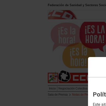
Federación de Sanidad y Sectores Soc
Inicio
Negociación Colectiva
Empleo
Fo
Polí
Sala de Prensa
Notas de Prensa
Este sit