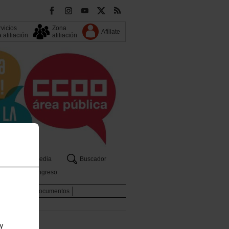
vicios
Zona
Afíliate
a afiliación
afiliación
s
Multimedia
Buscador
13 Congreso
licaciones y Documentos
 y