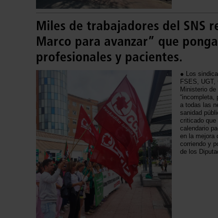
Miles de trabajadores del SNS 
Marco para avanzar” que ponga 
profesionales y pacientes.
● Los sindi
FSES, UGT, C
Ministerio d
“incompleta, 
a todas las n
sanidad públi
criticado que
calendario p
en la mejora 
corriendo y p
de los Diputa