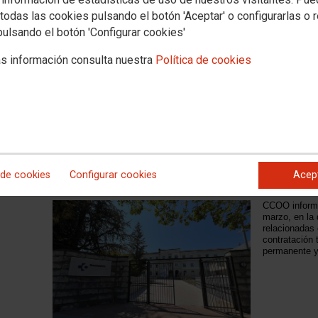
reconoce por
especializada
todas las cookies pulsando el botón 'Aceptar' o configurarlas o 
injustos y re
pulsando el botón 'Configurar cookies'
la plantilla 
s información consulta nuestra
Política de cookies
Resumen Mesa Sectorial Osakid
 de cookies
Configurar cookies
Acep
de 2026
CCOO informa
marzo, en la
relacionadas 
contratación 
permanente y 