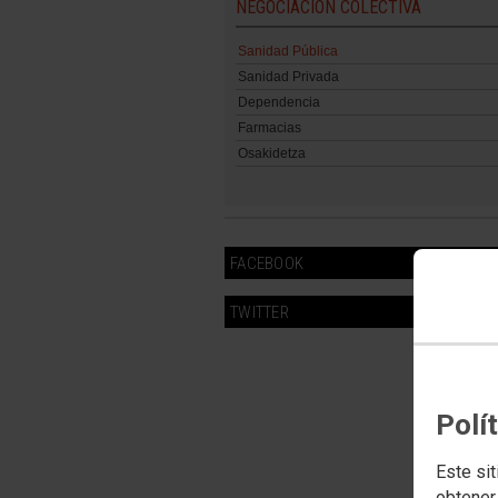
NEGOCIACIÓN COLECTIVA
Sanidad Pública
Sanidad Privada
Dependencia
Farmacias
Osakidetza
FACEBOOK
TWITTER
Polí
Este sit
obtener