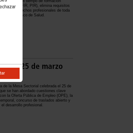
 primera vez el tiempo de formación
 (MIR, EIR, FIR, PIR), elimina requisitos
rechazar
fuerza los derechos profesionales de toda
del Servicio Vasco de Salud.
etza – 25 de marzo
tar
 de la Mesa Sectorial celebrada el 25 de
 que se han abordado cuestiones clave
con la Oferta Pública de Empleo (OPE), la
temporal, concurso de traslados abierto y
el desarrollo profesional.