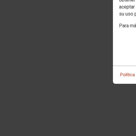
aceptar 
su uso 
Para má
Política