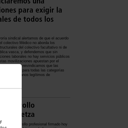
iciaremos una
ones para exigir la
ales de todos los
ría sindical alertamos de que el acuerdo
el colectivo Médico no aborda los
ructurales del colectivo facultativo ni de
ública vasca, y defendemos que sin
iones laborales no hay servicios públicos
stas movilizaciones apuestan por el
fesionales, y reivindicamos que las
n alcanzarse para todas las categorías
eto a los órganos legítimos de
olectiva.
Desarrollo
 Osakidetza
 y
lo de desarrollo profesional firmado hoy
edes