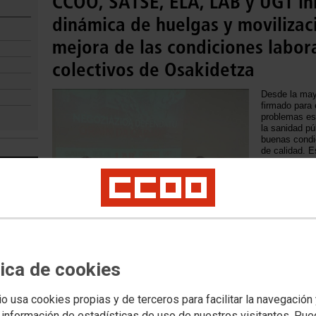
CCOO, SATSE, ELA, LAB y UGT in
dinámica de huelgas y movilizaci
mejora de las condiciones labor
colectivos de Osakidetza
Desde la mayo
firmado para 
problemas est
la sanidad p
buenas condic
de calidad. E
equipo de pro
mejoras debe
desde el resp
negociación c
CCOO firma el nuevo modelo de 
tica de cookies
Profesional para el personal de
io usa cookies propias y de terceros para facilitar la navegación
El nuevo mode
 información de estadísticas de uso de nuestros visitantes. Pu