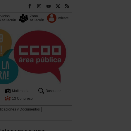
vicios
Zona
Afíliate
a afiliación
afiliación
s
Multimedia
Buscador
13 Congreso
licaciones y Documentos