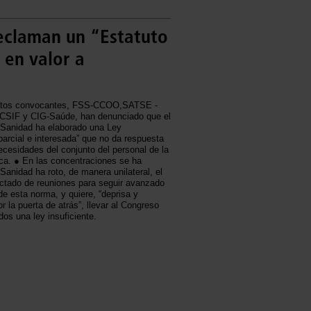
reclaman un “Estatuto
en valor a
catos convocantes, FSS-CCOO,SATSE -
SIF y CIG-Saúde, han denunciado que el
e Sanidad ha elaborado una Ley
parcial e interesada” que no da respuesta
ecesidades del conjunto del personal de la
ca. ● En las concentraciones se ha
 Sanidad ha roto, de manera unilateral, el
actado de reuniones para seguir avanzado
de esta norma, y quiere, “deprisa y
or la puerta de atrás”, llevar al Congreso
dos una ley insuficiente.