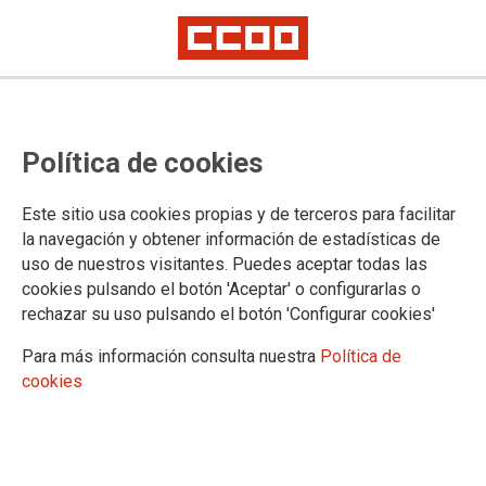
PROFESIONALES
Política de cookies
Grupo de Gestión y Servicios Generales
Auxiliares de Enfermería
Este sitio usa cookies propias y de terceros para facilitar
Técnicos Superiores Sanitarios
la navegación y obtener información de estadísticas de
Enfermería
uso de nuestros visitantes. Puedes aceptar todas las
Especialidades de Enfermería
cookies pulsando el botón 'Aceptar' o configurarlas o
Personal Facultativo
rechazar su uso pulsando el botón 'Configurar cookies'
Personal en Formación (MIR, EIR, PIR, QIR, etc.)
Cualificaciones Profesionales
Para más información consulta nuestra
Política de
Carrera Profesional
cookies
Desarrollo Profesional