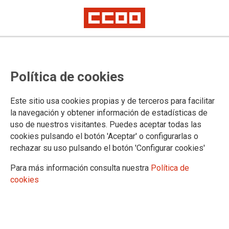
CONOCE CCOO
Política de cookies
Quiénes somos
Saluda del Secretario General
Este sitio usa cookies propias y de terceros para facilitar
Breve historia
la navegación y obtener información de estadísticas de
Ejecutiva del territorio o federación de CCOO
uso de nuestros visitantes. Puedes aceptar todas las
Si eres afiliada o afiliado
cookies pulsando el botón 'Aceptar' o configurarlas o
La FSS-CCOO te da la bienvenida
rechazar su uso pulsando el botón 'Configurar cookies'
Actualiza tus datos, te interesa
Conoce tus derechos, tus ventajas
Para más información consulta nuestra
Política de
Recibe información a la carta
cookies
Accede a información exclusiva
Conoce nuestras publicaciones
Participa en tu sindicato
Aún no eres afiliada o afiliado