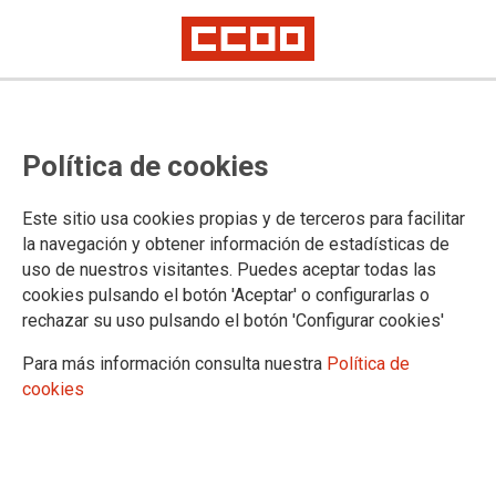
CONOCE CCOO
Política de cookies
Quiénes somos
Saluda del Secretario General
Este sitio usa cookies propias y de terceros para facilitar
Breve historia
la navegación y obtener información de estadísticas de
Ejecutiva del territorio o federación de CCOO
uso de nuestros visitantes. Puedes aceptar todas las
Si eres afiliada o afiliado
cookies pulsando el botón 'Aceptar' o configurarlas o
La FSS-CCOO te da la bienvenida
rechazar su uso pulsando el botón 'Configurar cookies'
Actualiza tus datos, te interesa
Conoce tus derechos, tus ventajas
Para más información consulta nuestra
Política de
Recibe información a la carta
cookies
Accede a información exclusiva
Conoce nuestras publicaciones
Participa en tu sindicato
Aún no eres afiliada o afiliado