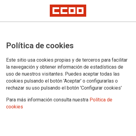
CALENDARIO LABORAL
Política de cookies
Selecciona una comunidad autónoma:
Este sitio usa cookies propias y de terceros para facilitar
la navegación y obtener información de estadísticas de
uso de nuestros visitantes. Puedes aceptar todas las
cookies pulsando el botón 'Aceptar' o configurarlas o
Festivo comunidades autónomas
rechazar su uso pulsando el botón 'Configurar cookies'
Festivo nacional
Para más información consulta nuestra
Política de
cookies
ENERO
LUN
MAR
MI�
JUE
VIE
S�B
DOM
1
2
3
4
5
6
7
8
9
10
11
12
13
14
15
16
17