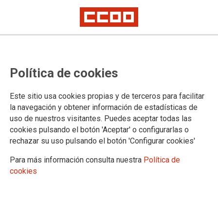
Las trabajadoras de la residencia
Política de cookies
Colisée Miñano inician una tanda
de paros exigiendo una mejora en
Este sitio usa cookies propias y de terceros para facilitar
sus condiciones laborales
la navegación y obtener información de estadísticas de
uso de nuestros visitantes. Puedes aceptar todas las
cookies pulsando el botón 'Aceptar' o configurarlas o
El comité de empresa de Colisée Miñano ha convocado tres
rechazar su uso pulsando el botón 'Configurar cookies'
paros de dos horas que arrancaron el día 28 de febrero y se
repetirán el 4 y el 13 de marzo.
Para más información consulta nuestra
Política de
cookies
29/02/2024.