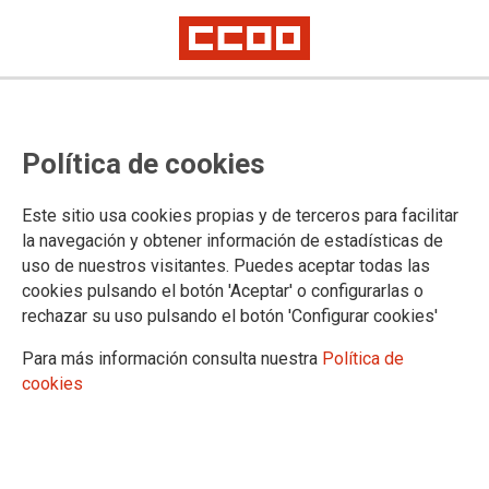
El centro de día de ASPACE en
Política de cookies
Gipuzkoa convoca 4 días de
huelga por el bloqueo de la
Este sitio usa cookies propias y de terceros para facilitar
negociación de su convenio
la navegación y obtener información de estadísticas de
uso de nuestros visitantes. Puedes aceptar todas las
cookies pulsando el botón 'Aceptar' o configurarlas o
Las negociaciones del convenio, que afecta a alrededor de
rechazar su uso pulsando el botón 'Configurar cookies'
120 personas, se iniciaron hace más de un año y no ha
finalizado todavía, siendo el IPC el principal escollo.
Para más información consulta nuestra
Política de
cookies
22/02/2024.