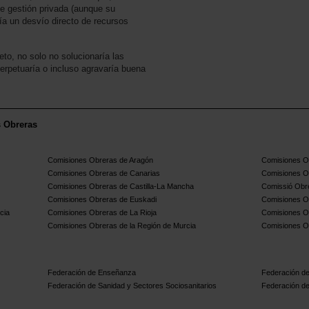
e gestión privada (aunque su
ría un desvío directo de recursos
to, no solo no solucionaría las
perpetuaría o incluso agravaría buena
s Obreras
Comisiones Obreras de Aragón
Comisiones Ob
Comisiones Obreras de Canarias
Comisiones O
Comisiones Obreras de Castilla-La Mancha
Comissió Obre
Comisiones Obreras de Euskadi
Comisiones O
cia
Comisiones Obreras de La Rioja
Comisiones O
Comisiones Obreras de la Región de Murcia
Comisiones O
Federación de Enseñanza
Federación de
Federación de Sanidad y Sectores Sociosanitarios
Federación de