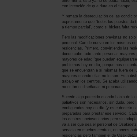
enfermería, esto ya no se podrá hacer, está
con intención de que dure en el tiempo.
Y remata la desregulación de las condicio
expresamente que “todos los puestos de tr
a tiempo parcial”, como si hiciera falta re
Pero las modificaciones previstas no solo 
personal. Cae de nuevo en los mismos er
residencias. Primero, convirtiendo las re
donde cabe todo tanto personas mayores 
mayores de edad “que puedan equipararse 
problemas hoy en día, porque nos encontr
que se encuentran a sí mismas fuera de lu
mayores cuando ellas no lo son. Esta dis
trabajo en los centros. Se acaba utilizando
no están ni diseñadas ni preparadas.
Sucede algo parecido cuando habla de los
paliativos son necesarios, sin duda, pero 
configuradas hoy en día (y este decreto no
preparadas para prestar ese servicio. Cad
los centros sociosanitarios pero sin adapta
va a ser que sea el personal de Osakidet
servicio en muchos centros, entonces hab
residencias pero también el de Osakidetza