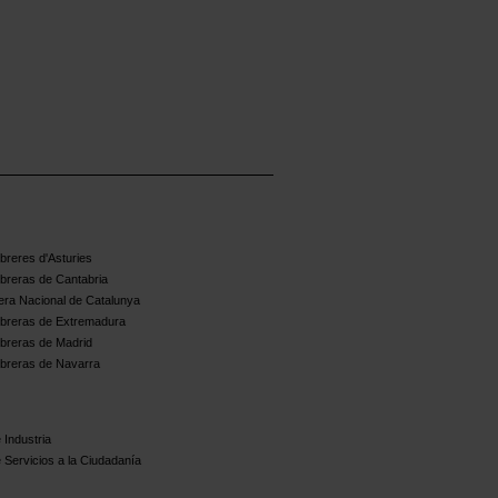
reres d'Asturies
breras de Cantabria
ra Nacional de Catalunya
breras de Extremadura
breras de Madrid
breras de Navarra
 Industria
 Servicios a la Ciudadanía