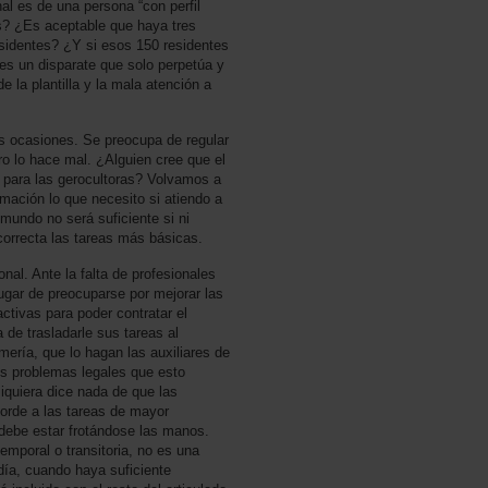
al es de una persona “con perfil
es? ¿Es aceptable que haya tres
sidentes? ¿Y si esos 150 residentes
es un disparate que solo perpetúa y
e la plantilla y la mala atención a
s ocasiones. Se preocupa de regular
ro lo hace mal. ¿Alguien cree que el
 para las gerocultoras? Volvamos a
ación lo que necesito si atiendo a
mundo no será suficiente si ni
orrecta las tareas más básicas.
al. Ante la falta de profesionales
lugar de preocuparse por mejorar las
ctivas para poder contratar el
 de trasladarle sus tareas al
ería, que lo hagan las auxiliares de
os problemas legales que esto
iquiera dice nada de que las
corde a las tareas de mayor
debe estar frotándose las manos.
mporal o transitoria, no es una
 día, cuando haya suficiente