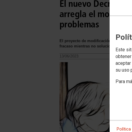
El nuevo Decreto d
arregla el modelo a
problemas
Polí
El proyecto de modificación de la regu
fracaso mientras no solucione de una ve
Este sit
obtener
13/06/2023.
aceptar 
su uso 
Para má
Política