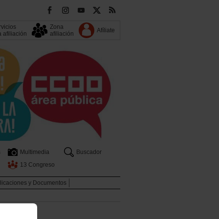
vicios
Zona
Afíliate
a afiliación
afiliación
s
Multimedia
Buscador
13 Congreso
licaciones y Documentos