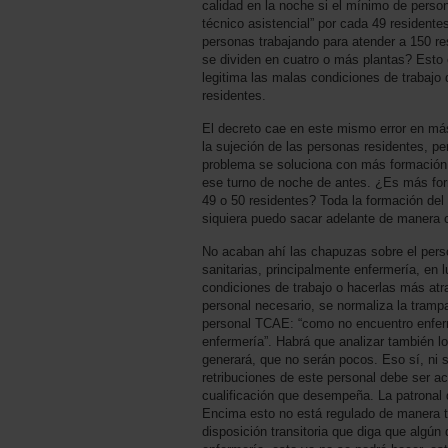
calidad en la noche si el mínimo de person
técnico asistencial” por cada 49 resident
personas trabajando para atender a 150 re
se dividen en cuatro o más plantas? Esto 
legitima las malas condiciones de trabajo d
residentes.
El decreto cae en este mismo error en má
la sujeción de las personas residentes, pe
problema se soluciona con más formación
ese turno de noche de antes. ¿Es más form
49 o 50 residentes? Toda la formación del 
siquiera puedo sacar adelante de manera c
No acaban ahí las chapuzas sobre el person
sanitarias, principalmente enfermería, en 
condiciones de trabajo o hacerlas más atra
personal necesario, se normaliza la trampa
personal TCAE: “como no encuentro enferm
enfermería”. Habrá que analizar también l
generará, que no serán pocos. Eso sí, ni s
retribuciones de este personal debe ser a
cualificación que desempeña. La patronal 
Encima esto no está regulado de manera te
disposición transitoria que diga que algún