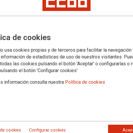
e residencias de Euskadi no
ctual y traerá nuevos
tica de cookies
lación de las residencias de Euskadi está condenado al
z el problema de la falta de personal en los centros.
io usa cookies propias y de terceros para facilitar la navegación
 información de estadísticas de uso de nuestros visitantes. Pu
todas las cookies pulsando el botón 'Aceptar' o configurarlas o 
pulsando el botón 'Configurar cookies'
s información consulta nuestra
Política de cookies
 de cookies
Configurar cookies
Acep