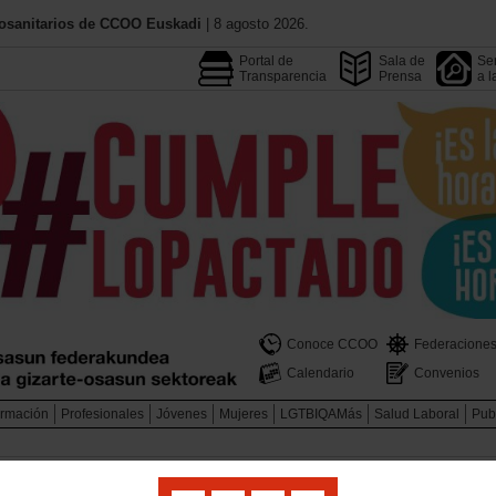
iosanitarios de CCOO Euskadi
| 8 agosto 2026.
Portal de
Sala de
Ser
Transparencia
Prensa
a l
Conoce CCOO
Federacione
Calendario
Convenios
rmación
Profesionales
Jóvenes
Mujeres
LGTBIQAMás
Salud Laboral
Pub