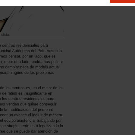
ndida.
e centros residenciales para
unidad Autónoma del País Vasco lo
mos pensar, por un lado, que es
o; o por otro lado, podríamos pensar
 no cambiar nada de modelo actual.
onará ninguno de los problemas
 de los centros es, en el mejor de los
de ratios es insignificante en
 los centros residenciales para
 nos venden que quiere conseguir
 la modificación del personal
recer un avance el incluir de manera
l equipo asistencial trabajando por
que simplemente está legalizando la
cree que se puede dar atención de