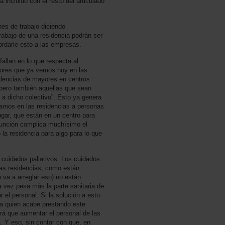
 incluido con el resto del articulado
nes de trabajo diciendo
abajo de una residencia podrán ser
cordarle esto a las empresas.
fallan en lo que respecta al
rores que ya vemos hoy en las
sidencias de mayores en centros
pero también aquellas que sean
a dicho colectivo”. Esto ya genera
amos en las residencias a personas
gar, que están en un centro para
función complica muchísimo el
 la residencia para algo para lo que
 cuidados paliativos. Los cuidados
las residencias, como están
 va a arreglar eso) no están
a vez pesa más la parte sanitaria de
r el personal. Si la solución a esto
za quien acabe prestando este
rá que aumentar el personal de las
. Y eso, sin contar con que, en