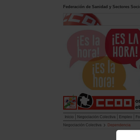
Federación de Sanidad y Sectores Soc
Inicio
Negociación Colectiva
Empleo
Fo
Negociación Colectiva
Dependencia