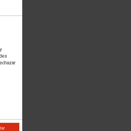
 y
edes
rechazar
tar