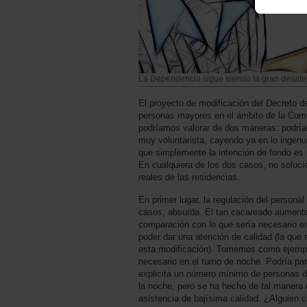
La Dependencia sigue siendo la gran desate
El proyecto de modificación del Decreto d
personas mayores en el ámbito de la Com
podríamos valorar de dos maneras: podría
muy voluntarista, cayendo ya en lo ingenu
que simplemente la intención de fondo es
En cualquiera de los dos casos, no soluci
reales de las residencias.
En primer lugar, la regulación del personal
casos, absurda. El tan cacareado aumento 
comparación con lo que sería necesario en
poder dar una atención de calidad (la que
esta modificación). Tomemos como ejemplo
necesario en el turno de noche. Podría pa
explicita un número mínimo de personas de
la noche, pero se ha hecho de tal manera 
asistencia de bajísima calidad. ¿Alguien 