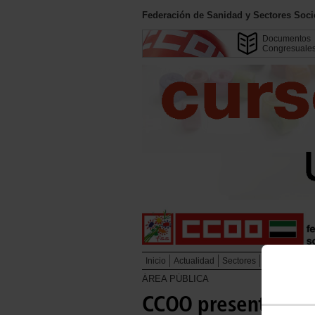
Federación de Sanidad y Sectores Soc
Documentos
Congresuale
Inicio
Actualidad
Sectores
SES
Campa
ÁREA PÚBLICA
CCOO presenta un p