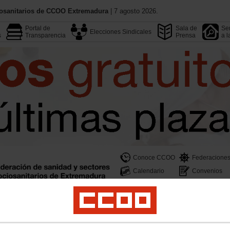
iosanitarios de CCOO Extremadura
| 7 agosto 2026.
Portal de
Sala de
Ser
Elecciones Sindicales
s
Transparencia
Prensa
a l
Conoce CCOO
Federacione
Calendario
Convenios
ñas
Empleo
Formación
Jóvenes
Mujeres y LGTBI
Salud Laboral
Profesio
rotocolo para erradicar la