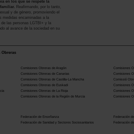
ia en los que se respete la
familiar.
Reafirmando, por lo tanto,
exual y de género, promoviendo el
las medidas encaminadas a la
s de las personas LGTBI+ y la
endo al avance de la sociedad en su
s Obreras
Comisiones Obreras de Aragón
Comisiones Ob
Comisiones Obreras de Canarias
Comisiones O
Comisiones Obreras de Castilla-La Mancha
Comissió Obre
Comisiones Obreras de Euskadi
Comisiones O
cia
Comisiones Obreras de La Rioja
Comisiones O
Comisiones Obreras de la Región de Murcia
Comisiones O
Federación de Enseñanza
Federación de
Federación de Sanidad y Sectores Sociosanitarios
Federación de