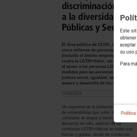
discriminación y el
a la diversidad fam
Polí
Públicas y Sectores
Este sit
obtener
aceptar 
El Área pública de CCOO, como primer 
cinco millones de personas empleadas 
su uso 
(incluido el ámbito empresarial), prese
contra la LGTBI+fobia’, un documento c
Para má
el acoso a las personas LGTBI+ y a la d
medidas para las personas trans. Un pr
justicia social, igualdad, salud y segu
avance y desarrollo de los derechos de
17/05/2024.
Un segmento de la población en situación
de vulnerabilidad que sufre, de forma
Política
constante, el ataque a través de los
discursos de odio, además de las
conductas LGTBI+fóbicas en todas sus
formas y grados: desde las conductas