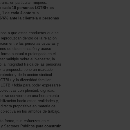
rans; en particular, mujeres.
e cada 10 personas LGTBI+ es
, 1 de cada 4 ante sus
6’6% ante la clientela o personas
jenos a que estas conductas que se
 reproduzcan dentro de la relación
lación entre las personas usuarias y
ones de discriminación y acoso
forma puntual o prolongada en el
r múltiple sobre el bienestar, la
 la integridad física de las personas
e la propuesta tiene un marcado
rotector y de la acción sindical
GTBI+ y la diversidad familiar
e LGTBI+fobia para poder expresarse
colectivas con plenitud, dignidad,
anto, se convierte en una herramienta
ibilización hacia estas realidades y,
directa propositiva en materia de
 colectiva en los ámbitos de trabajo.
ta forma, sus esfuerzos en el
s y Sectores Públicos para
construir