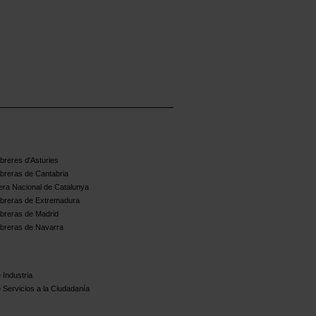
reres d'Asturies
breras de Cantabria
ra Nacional de Catalunya
breras de Extremadura
breras de Madrid
breras de Navarra
 Industria
 Servicios a la Ciudadanía