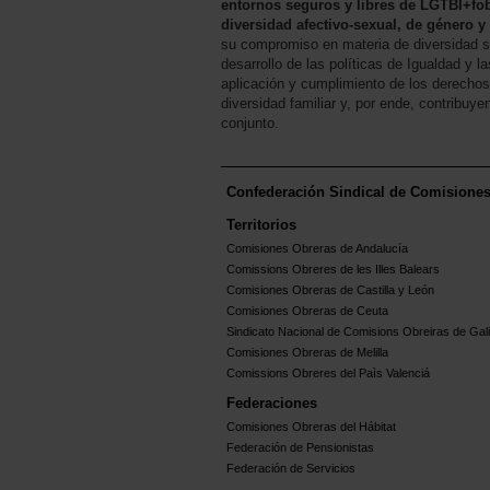
entornos seguros y libres de LGTBI+fob
diversidad afectivo-sexual, de género y 
su compromiso en materia de diversidad s
desarrollo de las políticas de Igualdad y 
aplicación y cumplimiento de los derecho
diversidad familiar y, por ende, contribuy
conjunto.
Confederación Sindical de Comisione
Territorios
Comisiones Obreras de Andalucía
Comissions Obreres de les Illes Balears
Comisiones Obreras de Castilla y León
Comisiones Obreras de Ceuta
Sindicato Nacional de Comisions Obreiras de Gali
Comisiones Obreras de Melilla
Comissions Obreres del Paìs Valenciá
Federaciones
Comisiones Obreras del Hábitat
Federación de Pensionistas
Federación de Servicios