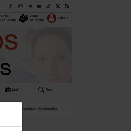
vicios
Zona
Afíliate
a afiliación
afiliación
s
Multimedia
Buscador
nales
Publicaciones y Documentos