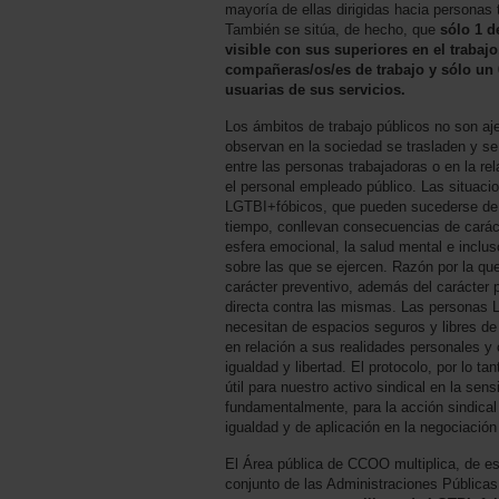
mayoría de ellas dirigidas hacia personas t
También se sitúa, de hecho, que
sólo 1 d
visible con sus superiores en el trabajo
compañeras/os/es de trabajo y sólo un 
usuarias de sus servicios.
Los ámbitos de trabajo públicos no son a
observan en la sociedad se trasladen y se
entre las personas trabajadoras o en la re
el personal empleado público. Las situaci
LGTBI+fóbicos, que pueden sucederse de 
tiempo, conllevan consecuencias de carácte
esfera emocional, la salud mental e incluso
sobre las que se ejercen. Razón por la qu
carácter preventivo, además del carácter p
directa contra las mismas. Las personas L
necesitan de espacios seguros y libres d
en relación a sus realidades personales y 
igualdad y libertad. El protocolo, por lo t
útil para nuestro activo sindical en la sens
fundamentalmente, para la acción sindical 
igualdad y de aplicación en la negociación
El Área pública de CCOO multiplica, de es
conjunto de las Administraciones Pública