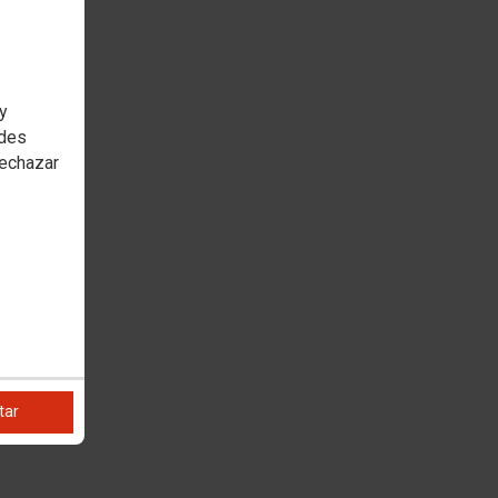
 y
edes
rechazar
tar