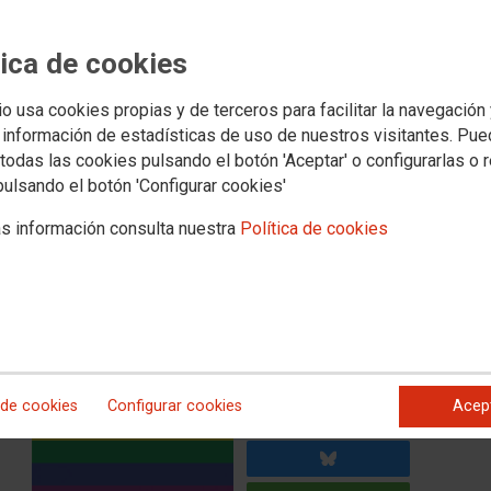
 acoso a las personas LGTBI+ y
iliar en las Administraciones
tica de cookies
 Públicos
io usa cookies propias y de terceros para facilitar la navegación
 información de estadísticas de uso de nuestros visitantes. Pu
todas las cookies pulsando el botón 'Aceptar' o configurarlas o 
sindicato de las Administraciones Públicas, con más de
en las Administraciones Públicas y Sectores Públicos
pulsando el botón 'Configurar cookies'
nta, coincidiendo con el 17 de mayo, ‘Día Internacional
lave para la protección y prevención de la discriminación y
s información consulta nuestra
Política de cookies
iversidad familiar, que incluye un apartado específico con
otocolo con base en los valores sindicales de solidaridad,
ridad en el trabajo y en el compromiso firme de CCOO por el
 las personas LGTBI+ y de la diversidad familiar.
 de cookies
Configurar cookies
Acep