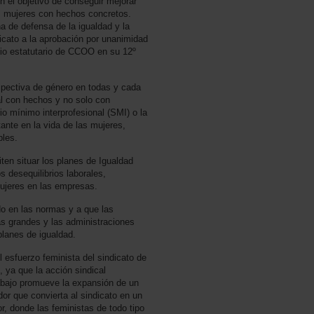
n el objetivo de conseguir mejorar
as mujeres con hechos concretos.
a de defensa de la igualdad y la
dicato a la aprobación por unanimidad
pio estatutario de CCOO en su 12º
spectiva de género en todas y cada
al con hechos y no solo con
o mínimo interprofesional (SMI) o la
ante en la vida de las mujeres,
bles.
ten situar los planes de Igualdad
s desequilibrios laborales,
ujeres en las empresas.
o en las normas y a que las
s grandes y las administraciones
planes de igualdad.
esfuerzo feminista del sindicato de
, ya que la acción sindical
rabajo promueve la expansión de un
dor que convierta al sindicato en un
r, donde las feministas de todo tipo