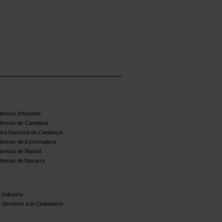
reres d'Asturies
breras de Cantabria
ra Nacional de Catalunya
breras de Extremadura
breras de Madrid
breras de Navarra
 Industria
 Servicios a la Ciudadanía