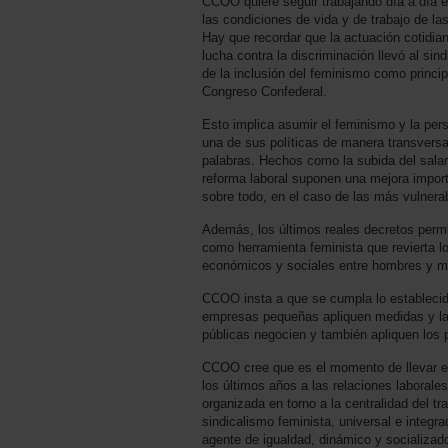
CCOO quiere seguir trabajando día a día e
las condiciones de vida y de trabajo de l
Hay que recordar que la actuación cotidian
lucha contra la discriminación llevó al sin
de la inclusión del feminismo como princi
Congreso Confederal.
Esto implica asumir el feminismo y la per
una de sus políticas de manera transvers
palabras. Hechos como la subida del salari
reforma laboral suponen una mejora import
sobre todo, en el caso de las más vulnera
Además, los últimos reales decretos permi
como herramienta feminista que revierta lo
económicos y sociales entre hombres y m
CCOO insta a que se cumpla lo establecid
empresas pequeñas apliquen medidas y la
públicas negocien y también apliquen los 
CCOO cree que es el momento de llevar el 
los últimos años a las relaciones laborales
organizada en torno a la centralidad del t
sindicalismo feminista, universal e integra
agente de igualdad, dinámico y socializado