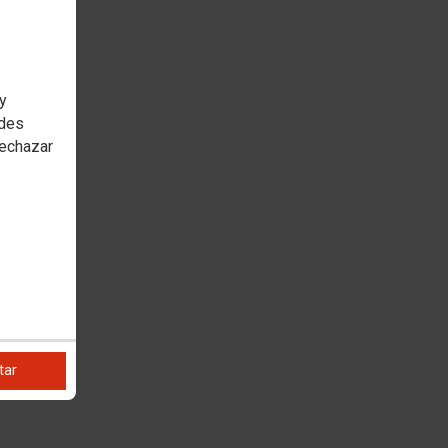
 y
edes
rechazar
tar