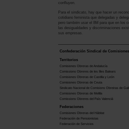
confluyen.
Para el sindicato, hay que hacer un recono
cotidiano feminista que delegadas y delega
pero también usar el 8M para que en los c
las desigualdades y discriminaciones exis
sus empresas.
Confederación Sindical de Comisione
Territorios
Comisiones Obreras de Andalucía
Comissions Obreres de les Illes Balears
Comisiones Obreras de Castilla y León
Comisiones Obreras de Ceuta
Sindicato Nacional de Comisions Obreiras de Gali
Comisiones Obreras de Melilla
Comissions Obreres del Paìs Valenciá
Federaciones
Comisiones Obreras del Hábitat
Federación de Pensionistas
Federación de Servicios