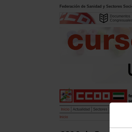
Federación de Sanidad y Sectores Soc
Documentos
Congresuale
Inicio
Actualidad
Sectores
SES
Campa
Inicio