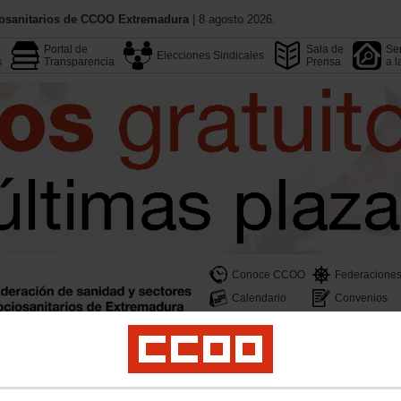
iosanitarios de CCOO Extremadura
| 8 agosto 2026.
Portal de
Sala de
Ser
Elecciones Sindicales
s
Transparencia
Prensa
a l
Conoce CCOO
Federacione
Calendario
Convenios
ñas
Empleo
Formación
Jóvenes
Mujeres y LGTBI
Salud Laboral
Profesio