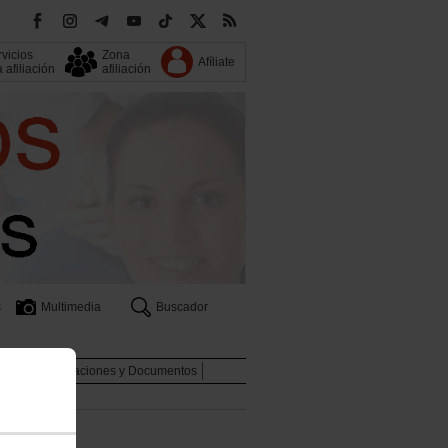
vicios
Zona
Afíliate
a afiliación
afiliación
s
Multimedia
Buscador
nales
Publicaciones y Documentos