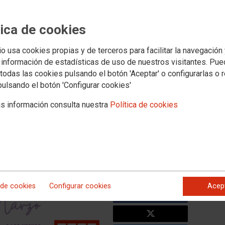
ra organiza este 8M en
tración y unas jornadas para
tica de cookies
es hacia la igualdad entre
io usa cookies propias y de terceros para facilitar la navegación
 información de estadísticas de uso de nuestros visitantes. Pu
todas las cookies pulsando el botón 'Aceptar' o configurarlas o 
e a la Delegación del Gobierno
pulsando el botón 'Configurar cookies'
tural y artístico
s información consulta nuestra
Política de cookies
 este martes, 8 de marzo, Día Internacional de la Mujer,
da cultural y artística con el objetivo de exigir que los
e mujeres y hombres no se quede en simples palabras
an en hechos reales y tangibles.La concentración se llevará
no, en la Avenida de Huelva, a las 11:00 horas, y la jornada
illo 8M”, se iniciará una hora después en la sede del propio
 de cookies
Configurar cookies
Acep