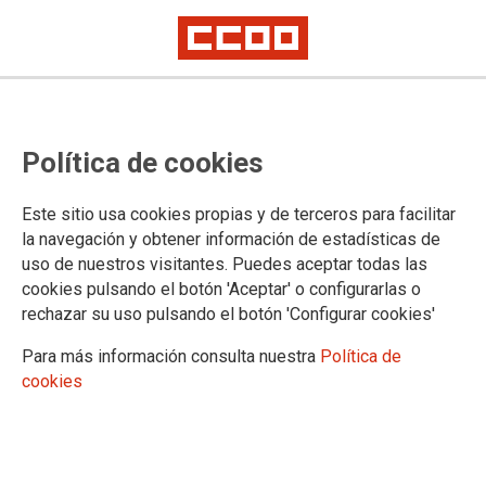
CCOO consigue
Política de cookies
05/06/2019.
Este sitio usa cookies propias y de terceros para facilitar
la navegación y obtener información de estadísticas de
CCOO consigue, tras denunciar la
precariedad en las contrataciones,
uso de nuestros visitantes. Puedes aceptar todas las
reforzar el servicio de laboratorio del
cookies pulsando el botón 'Aceptar' o configurarlas o
Hospital San Pedro de Alcántara con
rechazar su uso pulsando el botón 'Configurar cookies'
dos técnicos especialistas de
laboratorio más.
Para más información consulta nuestra
Política de
cookies