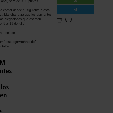
abril, será de 0,05 puntos.
a contar desde el siguiente a esta
a-La Mancha, para que los aspirantes
 las alegaciones que estimen
l 8 al 19 de julio).
ente enlace
ocm/descargarArchivo.do?
=rutaDocm
CM
antes
 los
 en
e