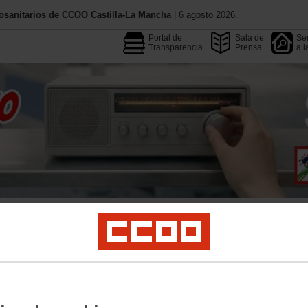
osanitarios de CCOO Castilla-La Mancha
| 6 agosto 2026.
Portal de
Sala de
Ser
Transparencia
Prensa
a l
Conoce CCOO
Federacione
Calendario
Convenios
Empleo
Formación
Profesionales
Jóvenes
Mujeres
LGTBIQAMás
Salud La