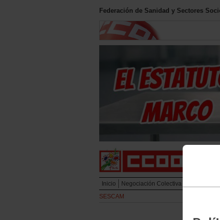
Federación de Sanidad y Sectores Soci
Inicio
Negociación Colectiva
SESCAM
SESCAM