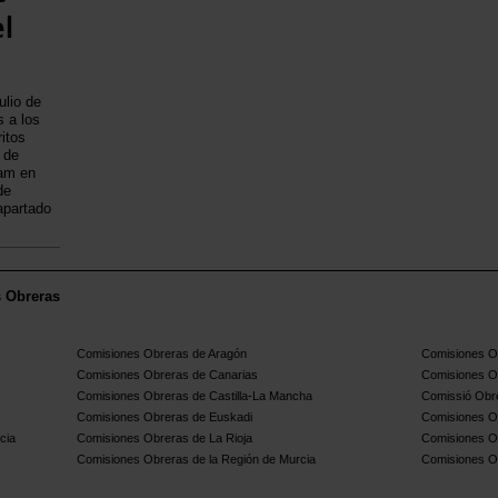
l
ulio de
s a los
ritos
 de
cam en
de
apartado
s Obreras
Comisiones Obreras de Aragón
Comisiones Ob
Comisiones Obreras de Canarias
Comisiones O
Comisiones Obreras de Castilla-La Mancha
Comissió Obre
Comisiones Obreras de Euskadi
Comisiones O
cia
Comisiones Obreras de La Rioja
Comisiones O
Comisiones Obreras de la Región de Murcia
Comisiones O