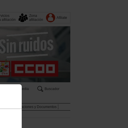
vicios
Zona
Afíliate
a afiliación
afiliación
s
Multimedia
Buscador
boral
Publicaciones y Documentos