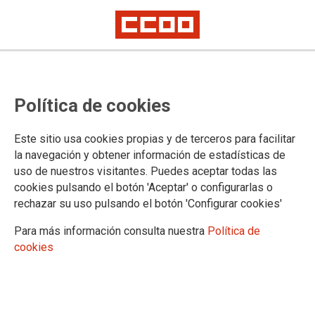
MÁS INFORMACIÓN
Política de cookies
Equipo de Comunicación
Notas de Prensa
Este sitio usa cookies propias y de terceros para facilitar
Galería de Imágenes
la navegación y obtener información de estadísticas de
Galería de Vídeos
uso de nuestros visitantes. Puedes aceptar todas las
cookies pulsando el botón 'Aceptar' o configurarlas o
rechazar su uso pulsando el botón 'Configurar cookies'
FACEBOOK
Para más información consulta nuestra
Política de
cookies
TWITTER
RESPONSABLE DE COMUNICACIÓN DE LA FSS-CCOO
CASTILLA LA-MANCHA