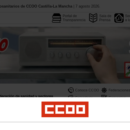
osanitarios de CCOO Castilla-La Mancha
| 7 agosto 2026.
Portal de
Sala de
Ser
Transparencia
Prensa
a l
Conoce CCOO
Federacione
Calendario
Convenios
Empleo
Formación
Profesionales
Jóvenes
Mujeres
LGTBIQAMás
Salud La