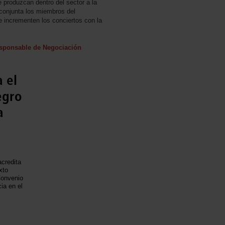
e produzcan dentro del sector a la
onjunta los miembros del
e incrementen los conciertos con la
responsable de Negociación
 el
egro
a
credita
xto
Convenio
ia en el