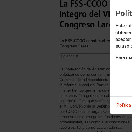
La FSS-CCOO acredit
íntegro del VII Con
Polí
Congreso Lares
Este sit
obtener
aceptar 
La FSS-CCOO acredita el respaldo al te
su uso 
Congreso Lares
05/11/2018.
Para má
La intervención de Álvarez comenzó
enfatizando como con la firma del VII
Convenio de la Dependencia se ha reverti
la reforma laboral del Partido Popular, al
mismo tiempo que remarcó en varias
ocasiones: "La gerocultora atiende y cuida
no limpia". Y es que según aclaró Álvarez
Política
el VII Convenio de la Dependencia firmad
por CCOO con las organizaciones
empresariales protege las funciones de la
profesionales, así como sus condiciones
laborales, tal y como avalan además