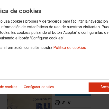
a el respaldo al texto
venio de la Dependencia en el
tica de cookies
io usa cookies propias y de terceros para facilitar la navegación
 información de estadísticas de uso de nuestros visitantes. Pu
todas las cookies pulsando el botón 'Aceptar' o configurarlas o 
xto íntegro del VII Convenio de la Dependencia en el
pulsando el botón 'Configurar cookies'
s información consulta nuestra
Política de cookies
do
,
,
 de cookies
Configurar cookies
Acep
o
s