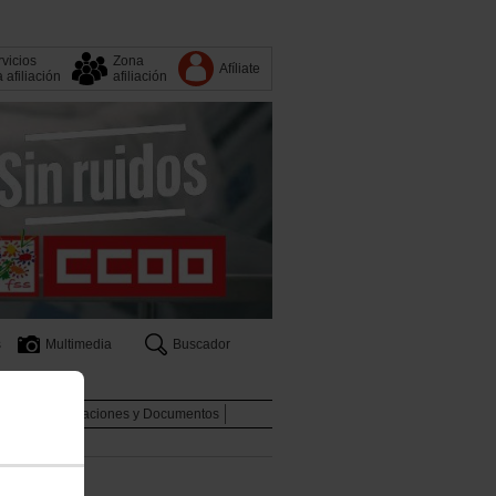
vicios
Zona
Afíliate
a afiliación
afiliación
s
Multimedia
Buscador
boral
Publicaciones y Documentos