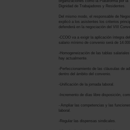
organizaciones como la Plataforma por la
Dignidad de Trabajadores y Residentes.
Del mismo modo, el responsable de Nego
explicó a los asistentes los criterios princ
defenderá en la negociación del VIII Conv
-CCOO va a exigir la aplicación íntegra del
salario mínimo de convenio será de 14.00
-Homogeneización de las tablas salariales 
hay actualmente.
-Perfeccionamiento de las cláusulas de ad
dentro del ámbito del convenio.
-Unificación de la jornada laboral.
-Incremento de días libre disposición, co
- Ampliar las competencias y las funcione
laboral.
-Regular las dispensas sindicales.