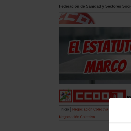
Federación de Sanidad y Sectores Soci
Inicio
Negociación Colectiva
SESCAM
Negociación Colectiva