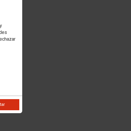
 y
edes
rechazar
tar