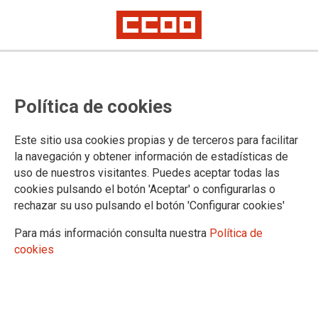
Publicadas las respuestas de los
Política de cookies
exámenes de oposición de TER y
Técnicos en Radioterapia
Este sitio usa cookies propias y de terceros para facilitar
la navegación y obtener información de estadísticas de
uso de nuestros visitantes. Puedes aceptar todas las
El Servei de Salut ha publicado las respuestas correctas de
cookies pulsando el botón 'Aceptar' o configurarlas o
los exámenes de oposición realizados ayer en la UIB, de las
rechazar su uso pulsando el botón 'Configurar cookies'
categorías de técnicos en radiodiagnóstico y de técnicos en
radioterapia.
Para más información consulta nuestra
Política de
cookies
22/10/2018.