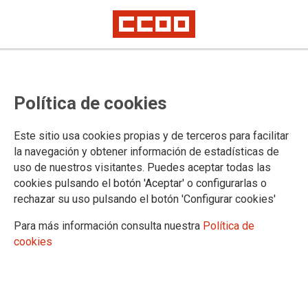
NOTA DE PRENSA ÁREA PÚBLICA
CCOO reclama la incorporación de los
Política de cookies
permisos de fuerza mayor al Estatuto
Básico del Empleado Público
Este sitio usa cookies propias y de terceros para facilitar
la navegación y obtener información de estadísticas de
uso de nuestros visitantes. Puedes aceptar todas las
cookies pulsando el botón 'Aceptar' o configurarlas o
rechazar su uso pulsando el botón 'Configurar cookies'
Para más información consulta nuestra
Política de
cookies