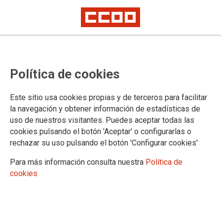
MÁS INFORMACIÓN
Política de cookies
Ofertas públicas de empleo
Bolsa de contratación temporal
Este sitio usa cookies propias y de terceros para facilitar
Concurso de traslados
la navegación y obtener información de estadísticas de
uso de nuestros visitantes. Puedes aceptar todas las
cookies pulsando el botón 'Aceptar' o configurarlas o
rechazar su uso pulsando el botón 'Configurar cookies'
DOCUMENTACIÓN
Para más información consulta nuestra
Política de
Documentos de Empleo
cookies
Guías sobre Empleo