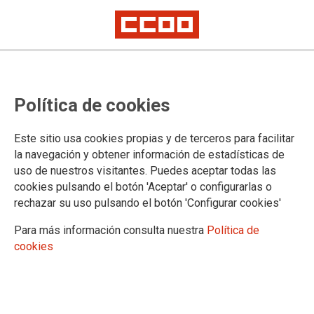
PROFESIONALES
Política de cookies
Grupo de Gestión y Servicios Generales
Auxiliares de Enfermería
Este sitio usa cookies propias y de terceros para facilitar
Técnicos Superiores Sanitarios
la navegación y obtener información de estadísticas de
Enfermeras
uso de nuestros visitantes. Puedes aceptar todas las
Especialidades de Enfermería
cookies pulsando el botón 'Aceptar' o configurarlas o
Personal Facultativo
rechazar su uso pulsando el botón 'Configurar cookies'
Personal en Formación (MIR, EIR, PIR, QIR, etc.)
Cualificaciones Profesionales
Para más información consulta nuestra
Política de
Carrera Profesional
cookies
FACEBOOK